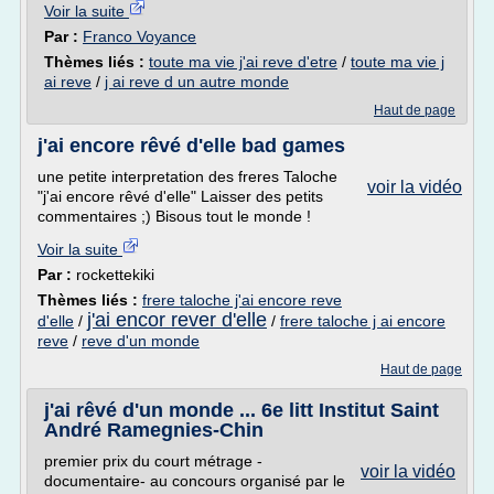
Voir la suite
Par :
Franco Voyance
Thèmes liés :
toute ma vie j'ai reve d'etre
/
toute ma vie j
ai reve
/
j ai reve d un autre monde
Haut de page
j'ai encore rêvé d'elle bad games
une petite interpretation des freres Taloche
voir la vidéo
"j'ai encore rêvé d'elle" Laisser des petits
commentaires ;) Bisous tout le monde !
Voir la suite
Par :
rockettekiki
Thèmes liés :
frere taloche j'ai encore reve
j'ai encor rever d'elle
d'elle
/
/
frere taloche j ai encore
reve
/
reve d'un monde
Haut de page
j'ai rêvé d'un monde ... 6e litt Institut Saint
André Ramegnies-Chin
premier prix du court métrage -
voir la vidéo
documentaire- au concours organisé par le