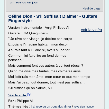
un reve qu un jour
Haut de page
Céline Dion - S'il Suffisait D'aimer - Guitare
Fingerstyle
Version Instrumentale - Arrgt Philippe Al -
voir la vidéo
Guitare : OM Quéguiner -
" Je rêve son visage, je décline son corps
Et puis je l'imagine habitant mon décor
J'aurais tant à lui dire si j'avais su parler
Comment lui faire lire au fond de mes
pensées ?
Mais comment font ces autres à qui tout réussi ?
Qu'on me dise mes fautes, mes chimères aussi
Moi j'offrirais mon âme, mon cœur et tout mon temps
Mais j'ai beau tout donner, tout n'est pas suffisant
S'il suffisait qu'on s'aime, S'il...
Voir la suite
Par :
Philippe Al
Thèmes liés :
/
j ai reve qu on pouvait s aimer
reve d'un monde