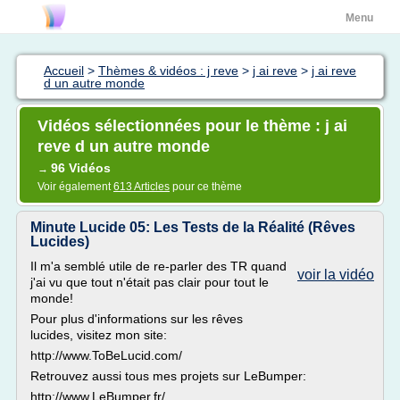
Menu
Accueil
>
Thèmes & vidéos : j reve
>
j ai reve
>
j ai reve
d un autre monde
Vidéos sélectionnées pour le thème : j ai
reve d un autre monde
96 Vidéos
→
Voir également
613 Articles
pour ce thème
Minute Lucide 05: Les Tests de la Réalité (Rêves
Lucides)
Il m'a semblé utile de re-parler des TR quand
voir la vidéo
j'ai vu que tout n'était pas clair pour tout le
monde!
Pour plus d'informations sur les rêves
lucides, visitez mon site:
http://www.ToBeLucid.com/
Retrouvez aussi tous mes projets sur LeBumper:
http://www.LeBumper.fr/