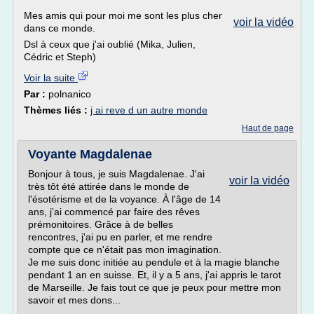
Mes amis qui pour moi me sont les plus cher
voir la vidéo
dans ce monde.
Dsl à ceux que j'ai oublié (Mika, Julien,
Cédric et Steph)
Voir la suite
Par :
polnanico
Thèmes liés :
j ai reve d un autre monde
Haut de page
Voyante Magdalenae
Bonjour à tous, je suis Magdalenae. J'ai
voir la vidéo
très tôt été attirée dans le monde de
l'ésotérisme et de la voyance. À l'âge de 14
ans, j'ai commencé par faire des rêves
prémonitoires. Grâce à de belles
rencontres, j'ai pu en parler, et me rendre
compte que ce n'était pas mon imagination.
Je me suis donc initiée au pendule et à la magie blanche
pendant 1 an en suisse. Et, il y a 5 ans, j'ai appris le tarot
de Marseille. Je fais tout ce que je peux pour mettre mon
savoir et mes dons...