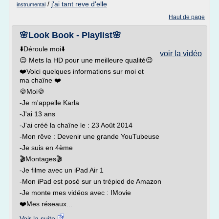
/
j'ai tant reve d'elle
instrumental
Haut de page
🌸Look Book - Playlist🌸
⬇️Déroule moi⬇️
voir la vidéo
😉 Mets la HD pour une meilleure qualité😉
❤️Voici quelques informations sur moi et
ma chaîne ❤️
🍪Moi🍪
-Je m'appelle Karla
-J'ai 13 ans
-J'ai créé la chaîne le : 23 Août 2014
-Mon rêve : Devenir une grande YouTubeuse
-Je suis en 4ème
🎬Montages🎬
-Je filme avec un iPad Air 1
-Mon iPad est posé sur un trépied de Amazon
-Je monte mes vidéos avec : IMovie
❤️Mes réseaux...
Voir la suite