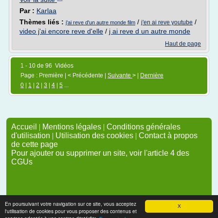
Par :
Karlaa
Thèmes liés :
/
/
j'en ai reve youtube
j'ai reve d'un autre monde film
video j'ai encore reve d'elle
/
j ai reve d un autre monde
Haut de page
1 - 10 de 96 Vidéos
Page : Première | < Précédente |
Suivante
> |
Dernière
0
|
1
|
2
|
3
|
4
|
5
...
Accueil
|
Mentions légales
|
Conditions générales
d'utilisation
|
Utilisation des cookies
|
Contact à propos
de cette page
Pour ajouter ou supprimer un site, voir l'article 4 des
CGUs
En poursuivant votre navigation sur ce site, vous acceptez
X
l'utilisation de cookies pour vous proposer des contenus et