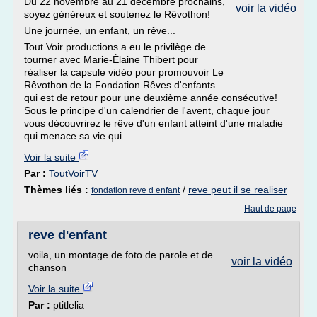
Du 22 novembre au 21 décembre prochains,
voir la vidéo
soyez généreux et soutenez le Rêvothon!
Une journée, un enfant, un rêve...
Tout Voir productions a eu le privilège de
tourner avec Marie-Élaine Thibert pour
réaliser la capsule vidéo pour promouvoir Le
Rêvothon de la Fondation Rêves d'enfants
qui est de retour pour une deuxième année consécutive!
Sous le principe d'un calendrier de l'avent, chaque jour
vous découvrirez le rêve d'un enfant atteint d'une maladie
qui menace sa vie qui...
Voir la suite
Par :
ToutVoirTV
Thèmes liés :
/
reve peut il se realiser
fondation reve d enfant
Haut de page
reve d'enfant
voila, un montage de foto de parole et de
voir la vidéo
chanson
Voir la suite
Par :
ptitlelia