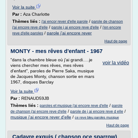
Voir la suite
Par :
Aza Charlotte
Thèmes liés :
/
j'ai encor rever d'elle parole
parole de chanson
/
/
j'ai encore reve d'elle
parole j ai encore reve d'elle
j'en encore
/
parole j'ai encore rever
reve d'elle paroles
Haut de page
MONTY - mes rêves d'enfant - 1967
"dans la chambre bleue où j'ai grandi.....je
voir la vidéo
viens chercher mes rêves, mes rêves
d'enfant", paroles de Pierre Saka, musique
de Jacques Monty, chanson sortie en mars
1967, disques Barclay
Voir la suite
Par :
RENAUD59JB
Thèmes liés :
/
paroles et musique j'ai encore reve d'elle
parole
/
/
de chanson j'ai encore reve d'elle
parole de j ai encore reve d elle
musique j'ai encore rever d'elle
/
ce reve bleu paroles musique
Haut de page
Cadavre exquis ( chanson oce sparrow)