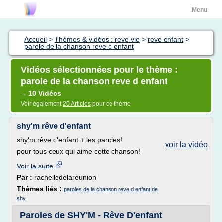
Menu
Accueil
>
Thèmes & vidéos : reve vie
>
reve enfant
>
parole de la chanson reve d enfant
Vidéos sélectionnées pour le thème :
parole de la chanson reve d enfant
10 Vidéos
→
Voir également
20 Articles
pour ce thème
shy'm rêve d'enfant
shy'm rêve d'enfant + les paroles!
voir la vidéo
pour tous ceux qui aime cette chanson!
Voir la suite
Par :
rachelledelareunion
Thèmes liés :
paroles de la chanson reve d enfant de
shy
Paroles de SHY'M - Rêve D'enfant