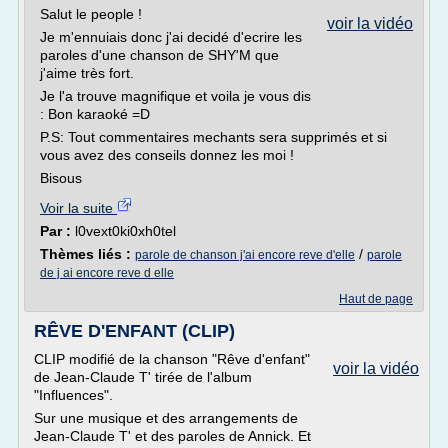
Salut le people !
voir la vidéo
Je m'ennuiais donc j'ai decidé d'ecrire les
paroles d'une chanson de SHY'M que
j'aime très fort.
Je l'a trouve magnifique et voila je vous dis
: Bon karaoké =D
P.S: Tout commentaires mechants sera supprimés et si
vous avez des conseils donnez les moi !
Bisous
Voir la suite
Par :
l0vext0ki0xh0tel
Thèmes liés :
/
parole de chanson j'ai encore reve d'elle
parole
de j ai encore reve d elle
Haut de page
RÊVE D'ENFANT (CLIP)
CLIP modifié de la chanson "Rêve d'enfant"
voir la vidéo
de Jean-Claude T' tirée de l'album
"Influences".
Sur une musique et des arrangements de
Jean-Claude T' et des paroles de Annick. Et