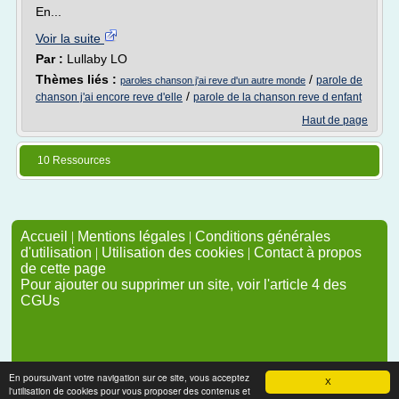
En...
Voir la suite
Par :
Lullaby LO
Thèmes liés :
/
parole de
paroles chanson j'ai reve d'un autre monde
/
chanson j'ai encore reve d'elle
parole de la chanson reve d enfant
Haut de page
10 Ressources
Accueil
|
Mentions légales
|
Conditions générales
d'utilisation
|
Utilisation des cookies
|
Contact à propos
de cette page
Pour ajouter ou supprimer un site, voir l'article 4 des
CGUs
En poursuivant votre navigation sur ce site, vous acceptez
X
l'utilisation de cookies pour vous proposer des contenus et