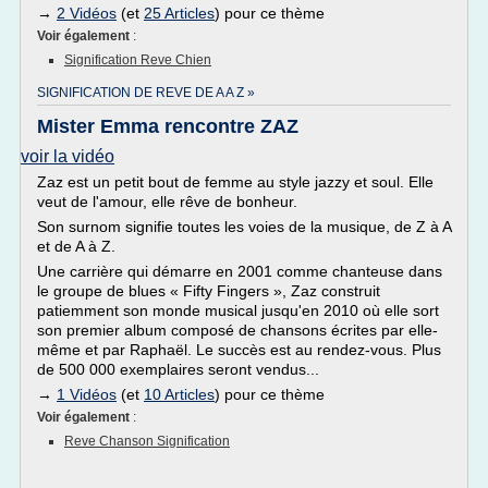
→
2 Vidéos
(et
25 Articles
) pour ce thème
Voir également
:
Signification Reve Chien
SIGNIFICATION DE REVE DE A A Z »
Mister Emma rencontre ZAZ
voir la vidéo
Zaz est un petit bout de femme au style jazzy et soul. Elle
veut de l'amour, elle rêve de bonheur.
Son surnom signifie toutes les voies de la musique, de Z à A
et de A à Z.
Une carrière qui démarre en 2001 comme chanteuse dans
le groupe de blues « Fifty Fingers », Zaz construit
patiemment son monde musical jusqu'en 2010 où elle sort
son premier album composé de chansons écrites par elle-
même et par Raphaël. Le succès est au rendez-vous. Plus
de 500 000 exemplaires seront vendus...
→
1 Vidéos
(et
10 Articles
) pour ce thème
Voir également
:
Reve Chanson Signification