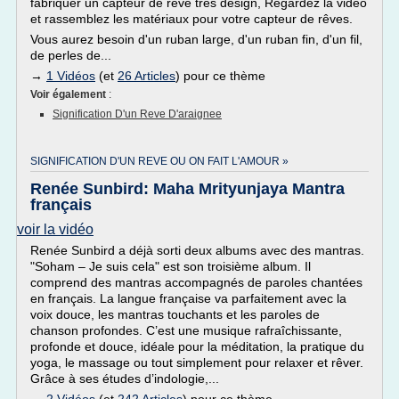
fabriquer un capteur de rêve très design, Regardez la vidéo
et rassemblez les matériaux pour votre capteur de rêves.
Vous aurez besoin d'un ruban large, d'un ruban fin, d'un fil,
de perles de...
→
1 Vidéos
(et
26 Articles
) pour ce thème
Voir également
:
Signification D'un Reve D'araignee
SIGNIFICATION D'UN REVE OU ON FAIT L'AMOUR »
Renée Sunbird: Maha Mrityunjaya Mantra
français
voir la vidéo
Renée Sunbird a déjà sorti deux albums avec des mantras.
"Soham – Je suis cela" est son troisième album. Il
comprend des mantras accompagnés de paroles chantées
en français. La langue française va parfaitement avec la
voix douce, les mantras touchants et les paroles de
chanson profondes. C’est une musique rafraîchissante,
profonde et douce, idéale pour la méditation, la pratique du
yoga, le massage ou tout simplement pour relaxer et rêver.
Grâce à ses études d’indologie,...