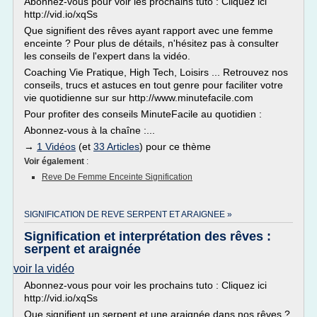
Abonnez-vous pour voir les prochains tuto : Cliquez ici
http://vid.io/xqSs
Que signifient des rêves ayant rapport avec une femme
enceinte ? Pour plus de détails, n'hésitez pas à consulter
les conseils de l'expert dans la vidéo.
Coaching Vie Pratique, High Tech, Loisirs ... Retrouvez nos
conseils, trucs et astuces en tout genre pour faciliter votre
vie quotidienne sur sur http://www.minutefacile.com
Pour profiter des conseils MinuteFacile au quotidien :
Abonnez-vous à la chaîne :...
→
1 Vidéos
(et
33 Articles
) pour ce thème
Voir également
:
Reve De Femme Enceinte Signification
SIGNIFICATION DE REVE SERPENT ET ARAIGNEE »
Signification et interprétation des rêves :
serpent et araignée
voir la vidéo
Abonnez-vous pour voir les prochains tuto : Cliquez ici
http://vid.io/xqSs
Que signifient un serpent et une araignée dans nos rêves ?