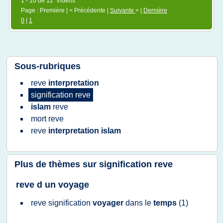
1 - 10 de 12 Vidéos
Page : Première | < Précédente |
Suivante
> |
Dernière
0
|
1
Sous-rubriques
reve
interpretation
signification reve
islam
reve
mort
reve
reve
interpretation islam
Plus de thèmes sur
signification reve
reve d un voyage
reve signification
voyager
dans le
temps
(1)