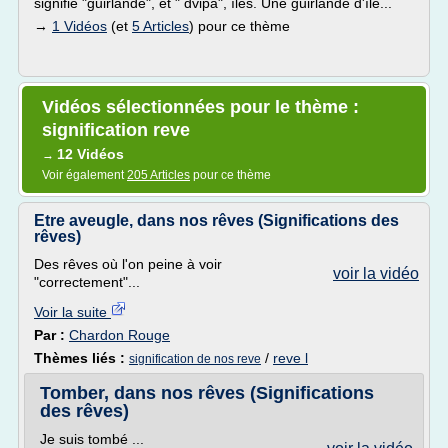
signifie "guirlande", et " dvipa", îles. Une guirlande d'île...
→
1 Vidéos
(et
5 Articles
) pour ce thème
Vidéos sélectionnées pour le thème :
signification reve
12 Vidéos
→
Voir également
205 Articles
pour ce thème
Etre aveugle, dans nos rêves (Significations des
rêves)
Des rêves où l'on peine à voir
voir la vidéo
"correctement"...
Voir la suite
Par :
Chardon Rouge
Thèmes liés :
/
reve l
signification de nos reve
Tomber, dans nos rêves (Significations
des rêves)
Je suis tombé ...