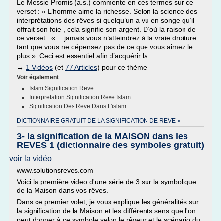
Le Messie Promis (a.s.) commente en ces termes sur ce
verset : « L’homme aime la richesse. Selon la science des
interprétations des rêves si quelqu’un a vu en songe qu’il
offrait son foie , cela signifie son argent. D’où la raison de
ce verset : « …jamais vous n’atteindrez à la vraie droiture
tant que vous ne dépensez pas de ce que vous aimez le
plus ». Ceci est essentiel afin d’acquérir la...
→
1 Vidéos
(et
77 Articles
) pour ce thème
Voir également
:
Islam Signification Reve
Interpretation Signification Reve Islam
Signification Des Reve Dans L'islam
DICTIONNAIRE GRATUIT DE LA SIGNIFICATION DE REVE »
3- la signification de la MAISON dans les
REVES 1 (dictionnaire des symboles gratuit)
voir la vidéo
www.solutionsreves.com
Voici la première video d'une série de 3 sur la symbolique
de la Maison dans vos rêves.
Dans ce premier volet, je vous explique les généralités sur
la signification de la Maison et les différents sens que l'on
peut donner à ce symbole selon le rêveur et le scénario du