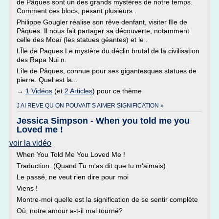
de Pâques sont un des grands mystères de notre temps.
Comment ces blocs, pesant plusieurs .
Philippe Gougler réalise son rêve denfant, visiter lîle de
Pâques. Il nous fait partager sa découverte, notamment
celle des Moaï (les statues géantes) et le .
LÎle de Paques Le mystère du déclin brutal de la civilisation
des Rapa Nui n.
Lîle de Pâques, connue pour ses gigantesques statues de
pierre. Quel est la...
→
1 Vidéos
(et
2 Articles
) pour ce thème
J AI REVE QU ON POUVAIT S AIMER SIGNIFICATION »
Jessica Simpson - When you told me you
Loved me !
voir la vidéo
When You Told Me You Loved Me !
Traduction: (Quand Tu m'as dit que tu m'aimais)
Le passé, ne veut rien dire pour moi
Viens !
Montre-moi quelle est la signification de se sentir complète
Où, notre amour a-t-il mal tourné?