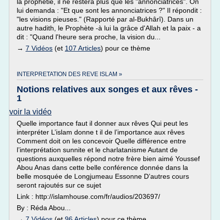
la prophétie, il ne restera plus que les "annonciatrices". On
lui demanda : "Et que sont les annonciatrices ?" Il répondit :
"les visions pieuses." (Rapporté par al-Bukhârî). Dans un
autre hadith, le Prophète -à lui la grâce d'Allah et la paix - a
dit : "Quand l'heure sera proche, la vision du...
→
7 Vidéos
(et
107 Articles
) pour ce thème
INTERPRETATION DES REVE ISLAM »
Notions relatives aux songes et aux rêves -
1
voir la vidéo
Quelle importance faut il donner aux rêves Qui peut les
interpréter L’islam donne t il de l’importance aux rêves
Comment doit on les concevoir Quelle différence entre
l’interprétation sunnite et le charlatanisme Autant de
questions auxquelles répond notre frère bien aimé Youssef
Abou Anas dans cette belle conférence donnée dans la
belle mosquée de Longjumeau Essonne D’autres cours
seront rajoutés sur ce sujet
Link : http://islamhouse.com/fr/audios/203697/
By : Réda Abou...
→
7 Vidéos
(et
96 Articles
) pour ce thème