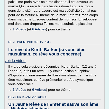
paix Il me parla avec soin me disant quil est devenu un
martyr Qu il a reçu la plus haute estime Ecoutez- moi ô
gens de la cité ! La bravoure est ma spécificité Je nai pas
peur de la torture Ni même de la mort Enterrez mon corps
dans ma patrie Et soyez content de mon sort Enveloppez-
moi dans son drapeau Tel est mon souhait le plus cher
→
1 Vidéos
(et
6 Articles
) pour ce thème
REVE PREMONITOIRE ISLAM »
Le rêve de Kerth Barker (si vous êtes
musulman, ce rêve vous concerne)
voir la vidéo
Il y a de cela plusieurs décennies, Kerth Barker (12 ans à
l'époque) a fait un rêve... Il y était question du sphinx
d'Egypte et d'une armée de libération islamique... si vous
êtes musulman, ce rêve prémonitoire et/ou symbolique
vous concerne !
→
1 Vidéos
(et
6 Articles
) pour ce thème
REVE EN ISLAM VOITURE »
Un Jeune Rêve de l'Enfer et sauve son âme
- Histoire islamique