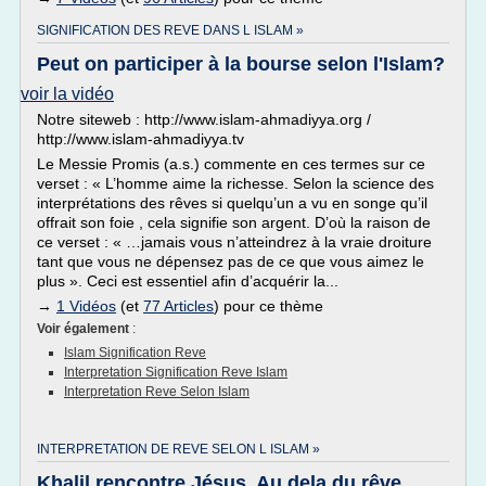
SIGNIFICATION DES REVE DANS L ISLAM »
Peut on participer à la bourse selon l'Islam?
voir la vidéo
Notre siteweb : http://www.islam-ahmadiyya.org /
http://www.islam-ahmadiyya.tv
Le Messie Promis (a.s.) commente en ces termes sur ce
verset : « L’homme aime la richesse. Selon la science des
interprétations des rêves si quelqu’un a vu en songe qu’il
offrait son foie , cela signifie son argent. D’où la raison de
ce verset : « …jamais vous n’atteindrez à la vraie droiture
tant que vous ne dépensez pas de ce que vous aimez le
plus ». Ceci est essentiel afin d’acquérir la...
→
1 Vidéos
(et
77 Articles
) pour ce thème
Voir également
:
Islam Signification Reve
Interpretation Signification Reve Islam
Interpretation Reve Selon Islam
INTERPRETATION DE REVE SELON L ISLAM »
Khalil rencontre Jésus, Au dela du rêve