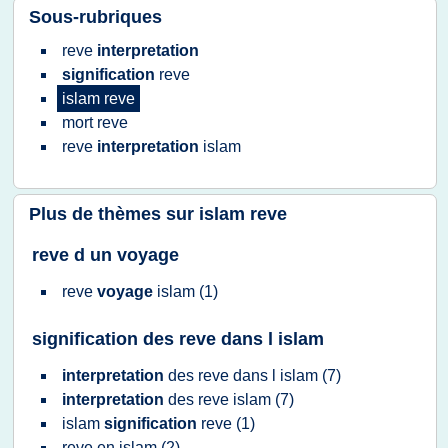
Sous-rubriques
reve
interpretation
signification
reve
islam reve
mort
reve
reve
interpretation
islam
Plus de thèmes sur
islam reve
reve d un voyage
reve
voyage
islam
(1)
signification des reve dans l islam
interpretation
des
reve
dans l
islam
(7)
interpretation
des
reve islam
(7)
islam
signification
reve
(1)
reve
en
islam
(2)