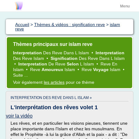
Menu
Accueil
>
Thèmes & vidéos : signification reve
>
islam
reve
Thèmes principaux sur islam reve
Interpretation
Des
Reve
Dans L
Islam
•
Interpretation
Des
Reve Islam
•
Signification
Des
Reve
Dans L
Islam
•
Interpretation
De
Reve
Selon
L
Islam
•
Reve
En
Islam
•
Reve
Amoureux
Islam
•
Reve
Voyage
Islam
•
Suite ...
Voir également
les articles
pour ce thème
INTERPRETATION DES REVE DANS L ISLAM »
L'interprétation des rêves volet 1
voir la vidéo
Les rêves, et en particulier les visions pieuses, tiennent une
place importante dans l'Islam et chez les musulmans. En
effet le Prophète -à lui la grâce d'Allah et la paix - a dit : "De