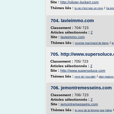
Site :
http://olivier-lockert.com
Thèmes liés :
/
la vie n'est pas un reve
j'ai e
704.
lavieimmo.com
Classement :
704/ 723
Articles sélectionnés :
2
Site :
lavieimmo.com
Thèmes liés :
/
revente marchand de biens
j
705.
http://www.supersoluce
Classement :
705/ 723
Articles sélectionnés :
2
Site :
http://www.supersoluce.com
Thèmes liés :
/
reve de l escalier
plan maison
706.
jemontremesseins.com
Classement :
706/ 723
Articles sélectionnés :
2
Site :
jemontremesseins.com
Thèmes liés :
je reve de la femme que j'aime