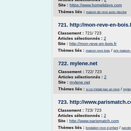
Site :
https://www.homelidays.com
Thèmes liés :
maison de reve avec piscine
721.
http://mon-reve-en-bois.
Classement :
721/ 723
Articles sélectionnés :
2
Site :
http://mon-reve-en-bois.fr
Thèmes liés :
/
maison reve bois
prix maison 
722.
mylene.net
Classement :
722/ 723
Articles sélectionnés :
2
Site :
mylene.net
Thèmes liés :
/
si ce n'etait pas un reve
mylen
723.
http://www.parismatch.
Classement :
723/ 723
Articles sélectionnés :
2
Site :
http://www.parismatch.com
Thèmes liés :
/
fondation reve d enfant
parole