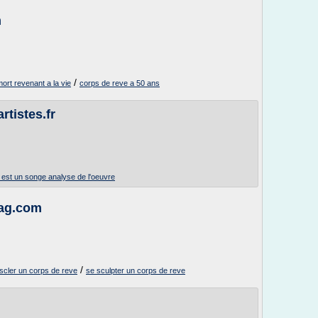
m
/
ort revenant a la vie
corps de reve a 50 ans
tistes.fr
e est un songe analyse de l'oeuvre
mag.com
/
scler un corps de reve
se sculpter un corps de reve
m