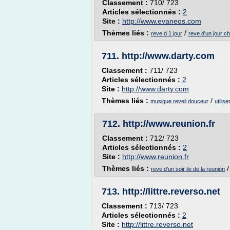
Classement :
710/ 723
Articles sélectionnés :
2
Site :
http://www.evaneos.com
Thèmes liés :
/
reve d 1 jour
reve d'un jour 
711.
http://www.darty.com
Classement :
711/ 723
Articles sélectionnés :
2
Site :
http://www.darty.com
Thèmes liés :
/
musique reveil douceur
utilis
712.
http://www.reunion.fr
Classement :
712/ 723
Articles sélectionnés :
2
Site :
http://www.reunion.fr
Thèmes liés :
reve d'un soir ile de la reunion
713.
http://littre.reverso.net
Classement :
713/ 723
Articles sélectionnés :
2
Site :
http://littre.reverso.net