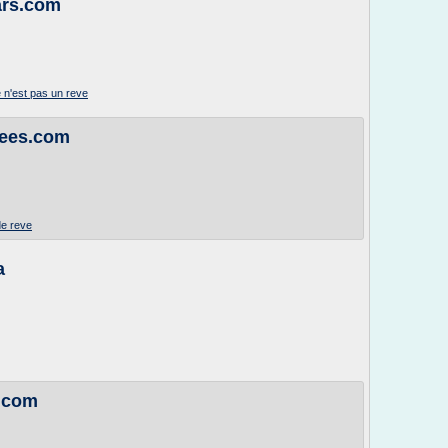
ars.com
e n'est pas un reve
dees.com
de reve
a
.com