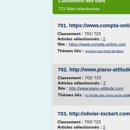
Classement des sites
723 Sites sélectionnés
701.
https://www.compta-onl
Classement :
701/ 723
Articles sélectionnés :
2
Site :
https://www.compta-online.com
Thèmes liés :
revente marchand de biens
702.
http://www.piano-attitu
Classement :
702/ 723
Articles sélectionnés :
2
Site :
http://www.piano-attitude.com
Thèmes liés :
ici j'ai fais des reves qu'on oubl
703.
http://olivier-lockert.com
Classement :
703/ 723
Articles sélectionnés :
2