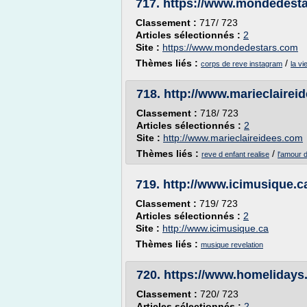
717.
https://www.mondedest
Classement :
717/ 723
Articles sélectionnés :
2
Site :
https://www.mondedestars.com
Thèmes liés :
/
corps de reve instagram
la vi
718.
http://www.marieclairei
Classement :
718/ 723
Articles sélectionnés :
2
Site :
http://www.marieclaireidees.com
Thèmes liés :
/
reve d enfant realise
l'amour 
719.
http://www.icimusique.c
Classement :
719/ 723
Articles sélectionnés :
2
Site :
http://www.icimusique.ca
Thèmes liés :
musique revelation
720.
https://www.homelidays
Classement :
720/ 723
Articles sélectionnés :
2