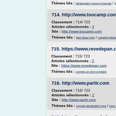
Thèmes liés :
/
dictionnaire reverso francais
d
714.
http://www.toocamp.co
Classement :
714/ 723
Articles sélectionnés :
2
Site :
http://www.toocamp.com
Thèmes liés :
/
plus beau reve
camping doma
715.
https://www.revedepan.
Classement :
715/ 723
Articles sélectionnés :
2
Site :
https://www.revedepan.com
Thèmes liés :
comme un reve d enfant
716.
http://www.partir.com
Classement :
716/ 723
Articles sélectionnés :
2
Site :
http://www.partir.com
Thèmes liés :
/
voyage destination reve
reve 