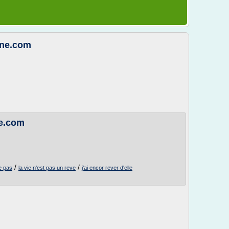
ine.com
de.com
/
/
ie pas
la vie n'est pas un reve
j'ai encor rever d'elle