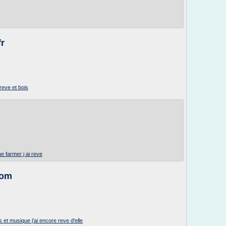
fr
reve et bois
e farmer j ai reve
com
s et musique j'ai encore reve d'elle