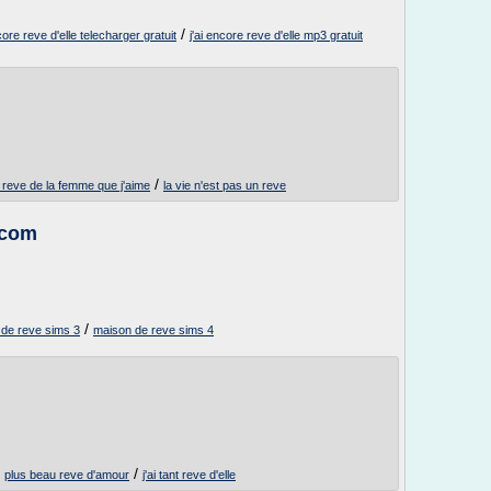
/
ncore reve d'elle telecharger gratuit
j'ai encore reve d'elle mp3 gratuit
/
e reve de la femme que j'aime
la vie n'est pas un reve
.com
/
 de reve sims 3
maison de reve sims 4
/
/
plus beau reve d'amour
j'ai tant reve d'elle