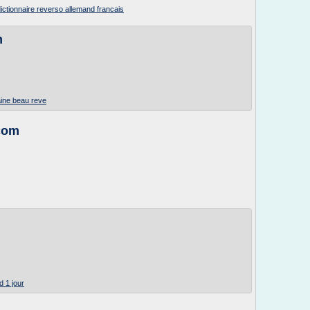
ictionnaire reverso allemand francais
m
ine beau reve
com
d 1 jour