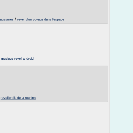
/
chaussures
rever d'un voyage dans l'espace
er musique reveil android
/
reveillon ile de la reunion