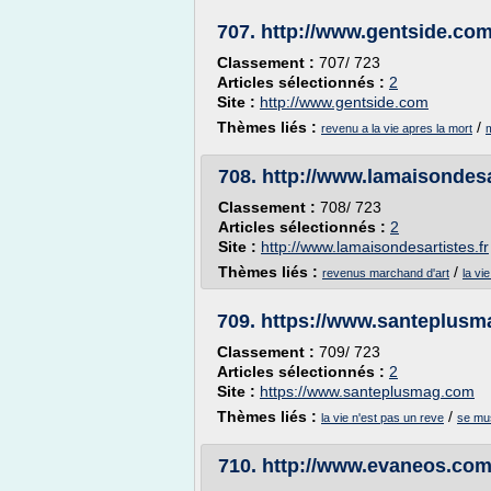
707.
http://www.gentside.co
Classement :
707/ 723
Articles sélectionnés :
2
Site :
http://www.gentside.com
Thèmes liés :
/
revenu a la vie apres la mort
m
708.
http://www.lamaisondesar
Classement :
708/ 723
Articles sélectionnés :
2
Site :
http://www.lamaisondesartistes.fr
Thèmes liés :
/
revenus marchand d'art
la vi
709.
https://www.santeplus
Classement :
709/ 723
Articles sélectionnés :
2
Site :
https://www.santeplusmag.com
Thèmes liés :
/
la vie n'est pas un reve
se mu
710.
http://www.evaneos.co