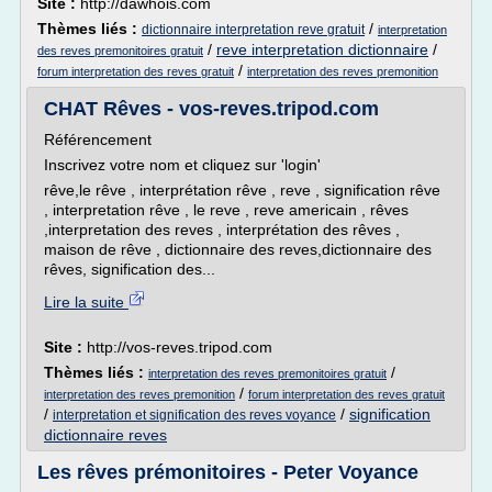
Site :
http://dawhois.com
Thèmes liés :
/
dictionnaire interpretation reve gratuit
interpretation
/
reve interpretation dictionnaire
/
des reves premonitoires gratuit
/
forum interpretation des reves gratuit
interpretation des reves premonition
CHAT Rêves - vos-reves.tripod.com
Référencement
Inscrivez votre nom et cliquez sur 'login'
rêve,le rêve , interprétation rêve , reve , signification rêve
, interpretation rêve , le reve , reve americain , rêves
,interpretation des reves , interprétation des rêves ,
maison de rêve , dictionnaire des reves,dictionnaire des
rêves, signification des...
Lire la suite
Site :
http://vos-reves.tripod.com
Thèmes liés :
/
interpretation des reves premonitoires gratuit
/
interpretation des reves premonition
forum interpretation des reves gratuit
/
/
signification
interpretation et signification des reves voyance
dictionnaire reves
Les rêves prémonitoires - Peter Voyance