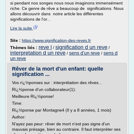
si pendant nos songes nous nous imaginons immensément
riche. Ce genre de rêve a beaucoup de significations. Nous
allons découvrir dans notre article les différentes
significations de l'or...
Lire la suite
Site :
https://www.signification-des-reves.fr
reve l
signification d un reve
Thèmes liés :
/
/
interpretation d un reve
sens d'un reve
sens d
/
/
un reve
Rêver de la mort d'un enfant: quelle
signification ...
Vos rï¿½ponses sur : interprétation des rêves...
Rï¿½ponse d'un collaborateur(1):
Meilleure Rï¿½ponse!
Time:
Rï¿½ponse par Montagne4 (Il y a 8 années, 1 mois)
Author:
N'ayez pas peur: rêver de mort n'est pas signe d'un
mauvais présage, bien au contraire. Il faut interpréter ses