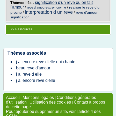
signification d'un reve ou on fait
Thèmes liés :
l'amour
/
/
realiser le reve d'un
reve d amoureux synonyme
interpretation d un reve
proche
/
/
reve d'amour
signification
22 Ressources
Thèmes associés
j ai encore reve d'elle qui chante
beau reve d'amour
j ai reve d elle
j ai encore reve d'elle
Accueil
|
Mentions légales
|
Conditions générales
d'utilisation
|
Utilisation des cookies
|
Contact à propos
de cette page
Pour ajouter ou supprimer un site, voir l'article 4 des