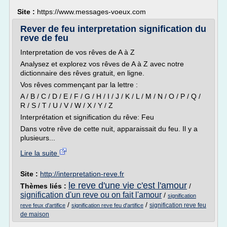
Site :
https://www.messages-voeux.com
Rever de feu interpretation signification du
reve de feu
Interpretation de vos rêves de A à Z
Analysez et explorez vos rêves de A à Z avec notre
dictionnaire des rêves gratuit, en ligne.
Vos rêves commençant par la lettre :
A / B / C / D / E / F / G / H / I / J / K / L / M / N / O / P / Q /
R / S / T / U / V / W / X / Y / Z
Interprétation et signification du rêve: Feu
Dans votre rêve de cette nuit, apparaissait du feu. Il y a
plusieurs...
Lire la suite
Site :
http://interpretation-reve.fr
le reve d'une vie c'est l'amour
Thèmes liés :
/
signification d'un reve ou on fait l'amour
/
signification
/
/
signification reve feu
reve feux d'artifice
signification reve feu d'artifice
de maison