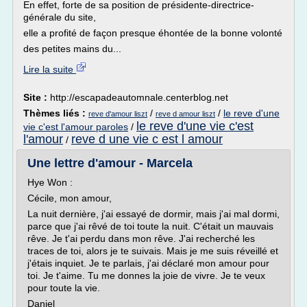
En effet, forte de sa position de présidente-directrice-
générale du site,
elle a profité de façon presque éhontée de la bonne volonté
des petites mains du...
Lire la suite
Site :
http://escapadeautomnale.centerblog.net
Thèmes liés :
/
/
le reve d'une
reve d'amour liszt
reve d amour liszt
le reve d'une vie c'est
vie c'est l'amour paroles
/
l'amour
reve d une vie c est l amour
/
Une lettre d'amour - Marcela
Hye Won :
Cécile, mon amour,
La nuit dernière, j'ai essayé de dormir, mais j'ai mal dormi,
parce que j'ai rêvé de toi toute la nuit. C'était un mauvais
rêve. Je t'ai perdu dans mon rêve. J'ai recherché les
traces de toi, alors je te suivais. Mais je me suis réveillé et
j'étais inquiet. Je te parlais, j'ai déclaré mon amour pour
toi. Je t'aime. Tu me donnes la joie de vivre. Je te veux
pour toute la vie.
Daniel