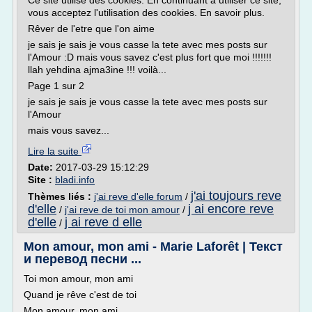
Ce site utilise des cookies. En continuant à utiliser ce site,
vous acceptez l'utilisation des cookies. En savoir plus.
Rêver de l'etre que l'on aime
je sais je sais je vous casse la tete avec mes posts sur
l'Amour :D mais vous savez c'est plus fort que moi !!!!!!!
llah yehdina ajma3ine !!! voilà...
Page 1 sur 2
je sais je sais je vous casse la tete avec mes posts sur
l'Amour
mais vous savez...
Lire la suite
Date:
2017-03-29 15:12:29
Site :
bladi.info
j'ai toujours reve
Thèmes liés :
j'ai reve d'elle forum
/
d'elle
j ai encore reve
/
j'ai reve de toi mon amour
/
d'elle
j ai reve d elle
/
Mon amour, mon ami - Marie Laforêt | Текст
и перевод песни ...
Toi mon amour, mon ami
Quand je rêve c'est de toi
Mon amour, mon ami