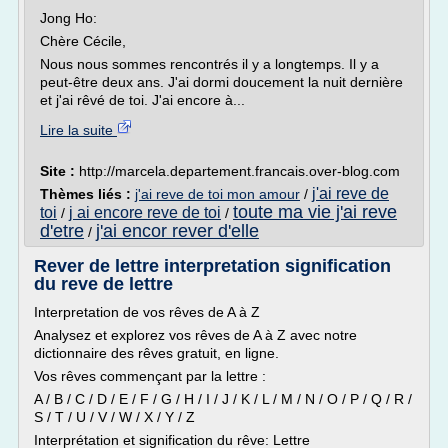
Jong Ho:
Chère Cécile,
Nous nous sommes rencontrés il y a longtemps. Il y a
peut-être deux ans. J'ai dormi doucement la nuit dernière
et j'ai rêvé de toi. J'ai encore à...
Lire la suite
Site :
http://marcela.departement.francais.over-blog.com
j'ai reve de
Thèmes liés :
j'ai reve de toi mon amour
/
toute ma vie j'ai reve
toi
j ai encore reve de toi
/
/
d'etre
j'ai encor rever d'elle
/
Rever de lettre interpretation signification
du reve de lettre
Interpretation de vos rêves de A à Z
Analysez et explorez vos rêves de A à Z avec notre
dictionnaire des rêves gratuit, en ligne.
Vos rêves commençant par la lettre :
A / B / C / D / E / F / G / H / I / J / K / L / M / N / O / P / Q / R /
S / T / U / V / W / X / Y / Z
Interprétation et signification du rêve: Lettre