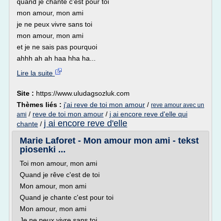
quand je chante c'est pour toi
mon amour, mon ami
je ne peux vivre sans toi
mon amour, mon ami
et je ne sais pas pourquoi
ahhh ah ah haa hha ha...
Lire la suite
Site :
https://www.uludagsozluk.com
Thèmes liés :
j'ai reve de toi mon amour
/
reve amour avec un
/
reve de toi mon amour
/
j ai encore reve d'elle qui
ami
j ai encore reve d'elle
chante
/
Marie Laforet - Mon amour mon ami - tekst
piosenki ...
Toi mon amour, mon ami
Quand je rêve c'est de toi
Mon amour, mon ami
Quand je chante c'est pour toi
Mon amour, mon ami
Je ne peux vivre sans toi