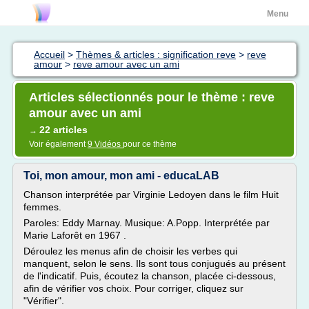
Menu
Accueil
>
Thèmes & articles : signification reve
>
reve
amour
>
reve amour avec un ami
Articles sélectionnés pour le thème : reve
amour avec un ami
22 articles
→
Voir également
9 Vidéos
pour ce thème
Toi, mon amour, mon ami - educaLAB
Chanson interprétée par Virginie Ledoyen dans le film Huit
femmes.
Paroles: Eddy Marnay. Musique: A.Popp. Interprétée par
Marie Laforêt en 1967 .
Déroulez les menus afin de choisir les verbes qui
manquent, selon le sens. Ils sont tous conjugués au présent
de l'indicatif. Puis, écoutez la chanson, placée ci-dessous,
afin de vérifier vos choix. Pour corriger, cliquez sur
"Vérifier".