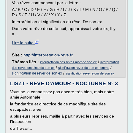
Vos rêves commençant par la lettre :
A / B / C / D / E / F / G / H / I / J / K / L / M / N / O / P / Q /
R / S / T / U / V / W / X / Y / Z
Interprétation et signification du rêve: De son ex
Dans votre rêve de cette nuit, apparaissait votre ex, Il y
a...
Lire la suite
Site :
http://interpretation-reve.fr
Thèmes liés :
/
interpretation des reves mort de son ex
interpretation
/
/
des reves enceinte de son ex
signification rever de son ex femme
/
signification de rever de son ex
signification reve retour de son ex
LISZT - REVE D'AMOUR - NOCTURNE N° 3
Vous ne la connaissez pas encore très bien, mais notre
amie Automnale,
la fondatrice et directrice de ce magnifique site des
escapades, a eu
à plusieurs reprises, maille à partir avec les services de
l'Inspection
du Travail...