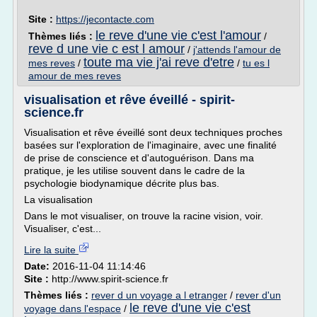
Site :
https://jecontacte.com
le reve d'une vie c'est l'amour
Thèmes liés :
/
reve d une vie c est l amour
/
j'attends l'amour de
toute ma vie j'ai reve d'etre
mes reves
/
/
tu es l
amour de mes reves
visualisation et rêve éveillé - spirit-
science.fr
Visualisation et rêve éveillé sont deux techniques proches
basées sur l'exploration de l'imaginaire, avec une finalité
de prise de conscience et d'autoguérison. Dans ma
pratique, je les utilise souvent dans le cadre de la
psychologie biodynamique décrite plus bas.
La visualisation
Dans le mot visualiser, on trouve la racine vision, voir.
Visualiser, c'est...
Lire la suite
Date:
2016-11-04 11:14:46
Site :
http://www.spirit-science.fr
Thèmes liés :
rever d un voyage a l etranger
/
rever d'un
le reve d'une vie c'est
voyage dans l'espace
/