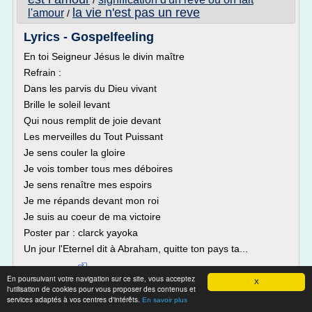
/
la vie n'est pas un reve
l'amour
/
Lyrics - Gospelfeeling
En toi Seigneur Jésus le divin maître
Refrain :
Dans les parvis du Dieu vivant
Brille le soleil levant
Qui nous remplit de joie devant
Les merveilles du Tout Puissant
Je sens couler la gloire
Je vois tomber tous mes déboires
Je sens renaître mes espoirs
Je me répands devant mon roi
Je suis au coeur de ma victoire
Poster par : clarck yayoka
Un jour l'Eternel dit à Abraham, quitte ton pays ta...
Lire la suite
En poursuivant votre navigation sur ce site, vous acceptez
X
l'utilisation de cookies pour vous proposer des contenus et
Site :
http://gospelfeeling.over-blog.com
services adaptés à vos centres d'intérêts.
En savoir plus