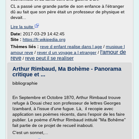
CL a passé une grande partie de son enfance à l'étranger
dû au fait que son père était un professeur de physique et
devait...
Lire la suite
Date:
2017-03-29 14:42:45
Site :
https://fr.wikipedia.org
Thèmes liés :
reve d enfant realise dans l age
/
musique l
l'amour de
amour reve
/
rever d un voyage a l etranger
/
reve
reve peut il se realiser
/
Arthur Rimbaud, Ma Bohème - Panorama
critique et ...
bibliographie
En Septembre et Octobre 1870, Arthur Rimbaud trouve
refuge à Douai chez son professeur de lettres Georges
Izambard, à l'issue d'une fugue. Là, il recopie avec
application ses poèmes récents, dans l'espoir de les faire
publier. Le poème d'Arthur Rimbaud intitulé "Ma Bohême"
fait partie de ce projet de recueil inabouti.
C'est un sonnet,...