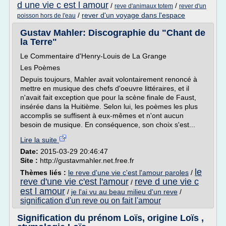
d une vie c est l amour
/
/
reve d'animaux totem
rever d'un
/
rever d'un voyage dans l'espace
poisson hors de l'eau
Gustav Mahler: Discographie du "Chant de
la Terre"
Le Commentaire d'Henry-Louis de La Grange
Les Poèmes
Depuis toujours, Mahler avait volontairement renoncé à
mettre en musique des chefs d'oeuvre littéraires, et il
n'avait fait exception que pour la scène finale de Faust,
insérée dans la Huitième. Selon lui, les poèmes les plus
accomplis se suffisent à eux-mêmes et n'ont aucun
besoin de musique. En conséquence, son choix s'est...
Lire la suite
Date:
2015-03-29 20:46:47
Site :
http://gustavmahler.net.free.fr
le
Thèmes liés :
le reve d'une vie c'est l'amour paroles
/
reve d'une vie c'est l'amour
reve d une vie c
/
est l amour
/
je l'ai vu au beau milieu d'un reve
/
signification d'un reve ou on fait l'amour
Signification du prénom Loïs, origine Loïs ,