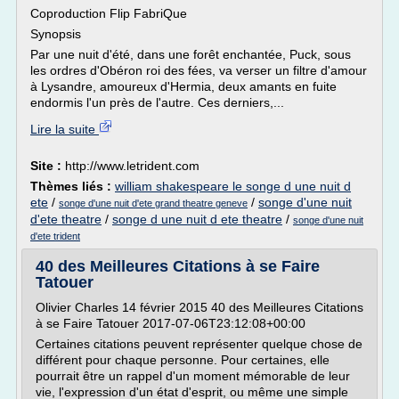
Coproduction Flip FabriQue
Synopsis
Par une nuit d'été, dans une forêt enchantée, Puck, sous
les ordres d'Obéron roi des fées, va verser un filtre d'amour
à Lysandre, amoureux d'Hermia, deux amants en fuite
endormis l'un près de l'autre. Ces derniers,...
Lire la suite
Site :
http://www.letrident.com
Thèmes liés :
william shakespeare le songe d une nuit d
ete
/
/
songe d'une nuit
songe d'une nuit d'ete grand theatre geneve
d'ete theatre
/
songe d une nuit d ete theatre
/
songe d'une nuit
d'ete trident
40 des Meilleures Citations à se Faire
Tatouer
Olivier Charles 14 février 2015 40 des Meilleures Citations
à se Faire Tatouer 2017-07-06T23:12:08+00:00
Certaines citations peuvent représenter quelque chose de
différent pour chaque personne. Pour certaines, elle
pourrait être un rappel d'un moment mémorable de leur
vie, l'expression d'un état d'esprit, ou même une simple