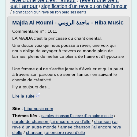
reve d'une vie c'est l'amour
reve d une vie c
/
est l amour
signification d'un reve ou on fait l'amour
/
/
signification d'un reve ou l'on perd ses dents
Majda Al Roumi - ماجدة الرومي - Hiba Music
Commentaire n° : 1611
LA MAJDA c'est la princesse du chant oriental.
Une douce voix qui nous pousse à rêver, une voix qui
nous oblige de voyager à travers ce monde plein de
larmes, pleins de méfiance pleins de haine et d'hypocrisie
.
Une femme qui ne s'arrête jamais d'évoluer et qui a pu et
à travers son parcours de semer l'amour en suivant le
chemin de créativité
Il y a toujours des...
Lire la suite
Site :
hibamusic.com
Thèmes liés :
/
paroles chanson j'ai reve d'un autre monde
parole de chanson j'ai encore reve d'elle
/
chanson j ai
reve d un autre monde
/
annee chanson j'ai encore reve
d'elle
/
chanson j ai encore reve d'elle