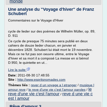
monde
Une analyse du "Voyage d'hiver" de Franz
Schubert
Commentaires sur le Voyage d'Hiver
cycle de lieder sur des poèmes de Wilhelm Müller, op. 89,
D. 911
Ce cycle de presque 75 minutes sera publié en deux
cahiers de douze lieder chacun, en janvier et
décembre 1828. Schubert lui était mort le 19 novembre.
Mais ce ne fut pas son oeuvre ultime, entre le Voyage
d'hiver et sa mort il a composé La messe en si bémol
D.950, le quintette en ut...
Lire la suite
Date:
2011-08-30 17:48:55
Site :
http://www.espritsnomades.com
Thèmes liés :
rever d un voyage a l etranger
/
musique l
le
amour reve
/
le reve d'une vie c'est l'amour paroles
/
reve d'une vie c'est l'amour
reve d une vie c
/
est l amour
Rêve d'amour 3