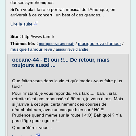
danses symphoniques
Si l'on voulait faire le portrait musical de l'Amérique, on
arriverait à ce concert : un best of des grandes...
Lire la suite
Site :
http://www.tam.fr
Thèmes liés :
/
musique reve d'amour
/
musique reve americain
musique l amour reve
/
amour reve d andre
oceane-44 - Et oui !!... De retour, mais
toujours aussi ...
Que faites-vous dans la vie et qu'aimeriez-vous faire plus
tard?
Pour l'instant, je vous réponds. Plus tard..... bah... si la
retraite n'est pas repoussée à 90 ans, je vous dirais. Mais
si j'arrive à cet âge, certainement des courses de
déambulateurs, avec un casque bien sur ! Hè !!!
Prudence quand même sur la route ! <:O) Bah quoi ? Y'a
pas d'âge pour rigoler !...
Que préférez-vous...