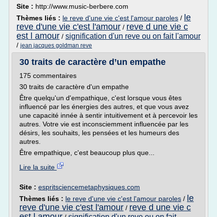
Site :
http://www.music-berbere.com
le
Thèmes liés :
le reve d'une vie c'est l'amour paroles
/
reve d'une vie c'est l'amour
reve d une vie c
/
est l amour
signification d'un reve ou on fait l'amour
/
/
jean jacques goldman reve
30 traits de caractère d’un empathe
175 commentaires
30 traits de caractère d'un empathe
Être quelqu'un d'empathique, c'est lorsque vous êtes
influencé par les énergies des autres, et que vous avez
une capacité innée à sentir intuitivement et à percevoir les
autres. Votre vie est inconsciemment influencée par les
désirs, les souhaits, les pensées et les humeurs des
autres.
Être empathique, c'est beaucoup plus que...
Lire la suite
Site :
espritsciencemetaphysiques.com
le
Thèmes liés :
le reve d'une vie c'est l'amour paroles
/
reve d'une vie c'est l'amour
reve d une vie c
/
est l amour
signification d'un reve ou on fait