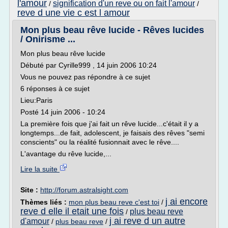
l'amour
signification d'un reve ou on fait l'amour
/
/
reve d une vie c est l amour
Mon plus beau rêve lucide - Rêves lucides
/ Onirisme ...
Mon plus beau rêve lucide
Débuté par Cyrille999 , 14 juin 2006 10:24
Vous ne pouvez pas répondre à ce sujet
6 réponses à ce sujet
Lieu:Paris
Posté 14 juin 2006 - 10:24
La première fois que j'ai fait un rêve lucide...c'était il y a
longtemps...de fait, adolescent, je faisais des rêves "semi
conscients" ou la réalité fusionnait avec le rêve....
L'avantage du rêve lucide,...
Lire la suite
Site :
http://forum.astralsight.com
j ai encore
Thèmes liés :
mon plus beau reve c'est toi
/
reve d elle il etait une fois
plus beau reve
/
j ai reve d un autre
d'amour
/
plus beau reve
/