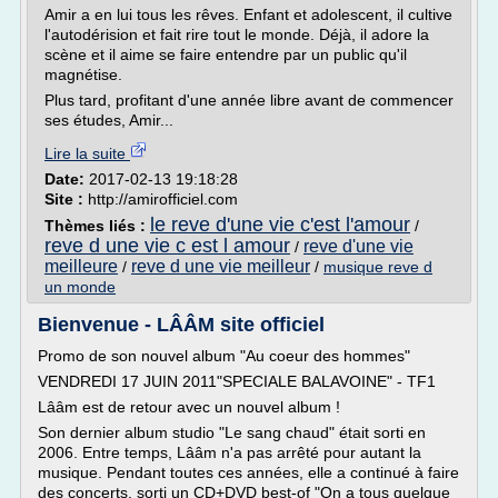
Amir a en lui tous les rêves. Enfant et adolescent, il cultive
l'autodérision et fait rire tout le monde. Déjà, il adore la
scène et il aime se faire entendre par un public qu'il
magnétise.
Plus tard, profitant d'une année libre avant de commencer
ses études, Amir...
Lire la suite
Date:
2017-02-13 19:18:28
Site :
http://amirofficiel.com
le reve d'une vie c'est l'amour
Thèmes liés :
/
reve d une vie c est l amour
reve d'une vie
/
meilleure
reve d une vie meilleur
/
/
musique reve d
un monde
Bienvenue - LÂÂM site officiel
Promo de son nouvel album "Au coeur des hommes"
VENDREDI 17 JUIN 2011"SPECIALE BALAVOINE" - TF1
Lââm est de retour avec un nouvel album !
Son dernier album studio "Le sang chaud" était sorti en
2006. Entre temps, Lââm n'a pas arrêté pour autant la
musique. Pendant toutes ces années, elle a continué à faire
des concerts, sorti un CD+DVD best-of "On a tous quelque