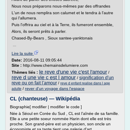
Nous nous préparons nous-mêmes par des offrandes
L'un de nous remplira son calumet et le tendra à l'autre
qui l'allumera.
Puis l'offrira au ciel et à la Terre, ils fumeront ensemble,
Alors, ils seront prêts à parler.
Chased-By-Bears , Sioux santee-yanktonais
...
Lire la suite
Date:
2016-08-11 09:05:44
Site :
http://www.chemainsdelumiere.com
le reve d'une vie c'est l'amour
Thèmes liés :
/
reve d une vie c est l amour
signification d'un
/
reve ou on fait l'amour
/
reve d enfant realise dans l age
/
rever d'un voyage dans l'espace
adulte
CL (chanteuse) — Wikipédia
Biographie[ modifier | modifier le code ]
Née à Séoul en Corée du Sud , CL est l'aînée de sa famille.
Elle a une petite soeur nommée Harin dont elle est très
proche. Son grand-père est un physicien, son oncle un
économiste et sa tante tient une galerie d'art.