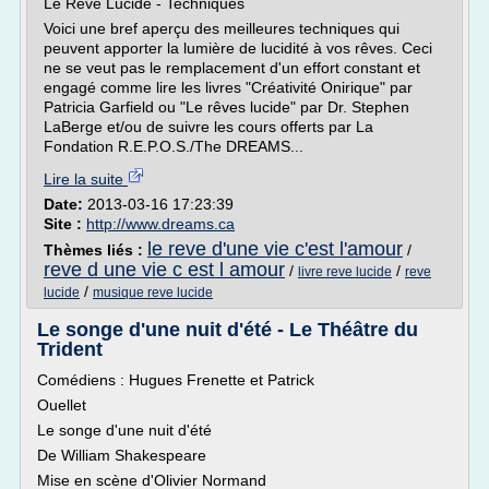
Le Reve Lucide - Techniques
Voici une bref aperçu des meilleures techniques qui
peuvent apporter la lumière de lucidité à vos rêves. Ceci
ne se veut pas le remplacement d'un effort constant et
engagé comme lire les livres "Créativité Onirique" par
Patricia Garfield ou "Le rêves lucide" par Dr. Stephen
LaBerge et/ou de suivre les cours offerts par La
Fondation R.E.P.O.S./The DREAMS...
Lire la suite
Date:
2013-03-16 17:23:39
Site :
http://www.dreams.ca
le reve d'une vie c'est l'amour
Thèmes liés :
/
reve d une vie c est l amour
/
/
livre reve lucide
reve
/
lucide
musique reve lucide
Le songe d'une nuit d'été - Le Théâtre du
Trident
Comédiens : Hugues Frenette et Patrick
Ouellet
Le songe d'une nuit d'été
De William Shakespeare
Mise en scène d'Olivier Normand