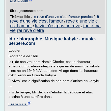
Lire la suite
Site :
jecontacte.com
le
Thèmes liés :
le reve d'une vie c'est l'amour paroles
/
reve d'une vie c'est l'amour
reve d une vie c
/
est l amour
la vie n'est pas un reve
toute ma
/
/
vie j'ai reve d'etre
Idir : biographie. Musique kabyle - music-
berbere.com
Ecouter
Biographie de : Idir
Idir, de son vrai nom Hamid Cheriet, est un chanteur,
auteur-compositeur-interprète algérien de musique kabyle.
Il est né en 1949 à Aït Lahcène, village dans les hauteurs
d'Ath Yenni en Grande Kabylie.
"Il vivra" est la signification de son nom d'artiste en kabyle.
---
Fils de berger, Idir décida d'étudier la géologie et était
destiné à une carrière dans...
Lire la suite