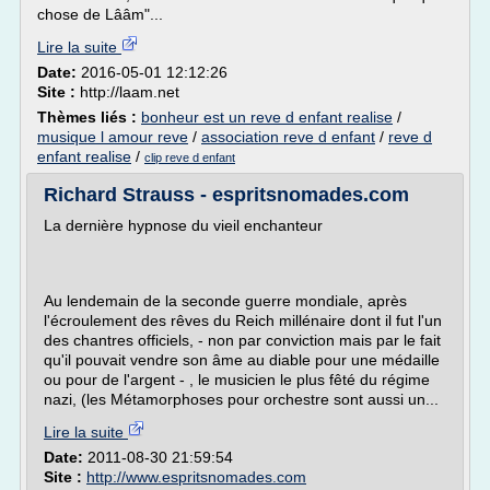
chose de Lââm"...
Lire la suite
Date:
2016-05-01 12:12:26
Site :
http://laam.net
Thèmes liés :
bonheur est un reve d enfant realise
/
musique l amour reve
/
association reve d enfant
/
reve d
enfant realise
/
clip reve d enfant
Richard Strauss - espritsnomades.com
La dernière hypnose du vieil enchanteur
Au lendemain de la seconde guerre mondiale, après
l'écroulement des rêves du Reich millénaire dont il fut l'un
des chantres officiels, - non par conviction mais par le fait
qu'il pouvait vendre son âme au diable pour une médaille
ou pour de l'argent - , le musicien le plus fêté du régime
nazi, (les Métamorphoses pour orchestre sont aussi un...
Lire la suite
Date:
2011-08-30 21:59:54
Site :
http://www.espritsnomades.com