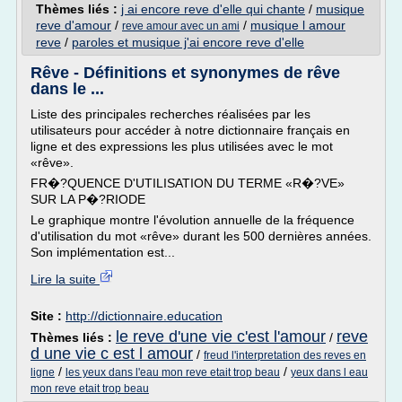
Thèmes liés :
j ai encore reve d'elle qui chante
/
musique
reve d'amour
/
/
musique l amour
reve amour avec un ami
reve
/
paroles et musique j'ai encore reve d'elle
Rêve - Définitions et synonymes de rêve
dans le ...
Liste des principales recherches réalisées par les
utilisateurs pour accéder à notre dictionnaire français en
ligne et des expressions les plus utilisées avec le mot
«rêve».
FR�?QUENCE D'UTILISATION DU TERME «R�?VE»
SUR LA P�?RIODE
Le graphique montre l'évolution annuelle de la fréquence
d'utilisation du mot «rêve» durant les 500 dernières années.
Son implémentation est...
Lire la suite
Site :
http://dictionnaire.education
le reve d'une vie c'est l'amour
reve
Thèmes liés :
/
d une vie c est l amour
/
freud l'interpretation des reves en
/
/
ligne
les yeux dans l'eau mon reve etait trop beau
yeux dans l eau
mon reve etait trop beau