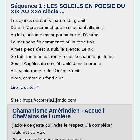
Séquence 1 : LES SOLEILS EN POESIE DU
XIX AU XXe siècle ...
Les ajoncs éclatants, parure du granit,
Dorent l'âpre sommet que le couchant allume ;
Au loin, brillante encor par sa barre d'écume,
La mer sans fin commence où la terre finit.
A mes pieds c'est la nuit, le silence. Le nid
Se tait, l'homme est rentré sous le chaume qui fume.
Seul, l'Angélus du soir, ébranlé dans la brume,
A la vaste rumeur de l'Océan s'unit.
Alors, comme du fond d'un...
Lire la suite
Site :
https://ccorreia1.jimdo.com
Chamanisme Amérindien - Accueil
CheMains de Lumière
j'adore ce geste qui incite le respect... à compléter
Calumet de Paix
Avant de parler des choses sacrées,