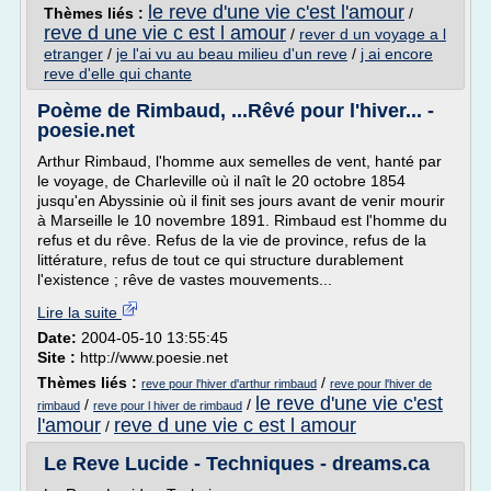
le reve d'une vie c'est l'amour
Thèmes liés :
/
reve d une vie c est l amour
/
rever d un voyage a l
etranger
/
je l'ai vu au beau milieu d'un reve
/
j ai encore
reve d'elle qui chante
Poème de Rimbaud, ...Rêvé pour l'hiver... -
poesie.net
Arthur Rimbaud, l'homme aux semelles de vent, hanté par
le voyage, de Charleville où il naît le 20 octobre 1854
jusqu'en Abyssinie où il finit ses jours avant de venir mourir
à Marseille le 10 novembre 1891. Rimbaud est l'homme du
refus et du rêve. Refus de la vie de province, refus de la
littérature, refus de tout ce qui structure durablement
l'existence ; rêve de vastes mouvements...
Lire la suite
Date:
2004-05-10 13:55:45
Site :
http://www.poesie.net
Thèmes liés :
/
reve pour l'hiver d'arthur rimbaud
reve pour l'hiver de
le reve d'une vie c'est
/
/
rimbaud
reve pour l hiver de rimbaud
l'amour
reve d une vie c est l amour
/
Le Reve Lucide - Techniques - dreams.ca