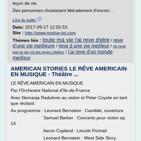
leçon de vie.
Des personnes choisissent littéralement d'encrer...
Lire la suite
Date:
2017-09-17 12:55:53
Site :
http://www.motive-toi.com
toute ma vie j'ai reve d'etre
reve
Thèmes liés :
/
d'une vie meilleure
reve d une vie meilleur
/
/
ne reve
j'ai reve d'un monde
/
pas ta vie vis tes reves citation
meilleur
AMERICAN STORIES LE RÊVE AMERICAIN
EN MUSIQUE - Théâtre ...
LE RÊVE AMERICAIN EN MUSIQUE
Par l'Orchestre National d'Ile-de-France
Avec Nemanja Raduloviv au violon et Peter Coyote en tant
que récitant
Au programme : Leonard Bernstein : Candide, ouverture
Samuel Barber : Concerto pour violon op.
14
Aaron Copland : Lincoln Portrait
Leonard Bernstein : West Side Story,