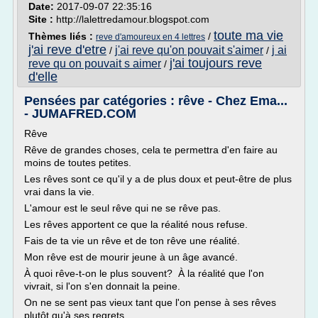
Date:
2017-09-07 22:35:16
Site :
http://lalettredamour.blogspot.com
toute ma vie
Thèmes liés :
/
reve d'amoureux en 4 lettres
j'ai reve d'etre
j'ai reve qu'on pouvait s'aimer
j ai
/
/
j'ai toujours reve
reve qu on pouvait s aimer
/
d'elle
Pensées par catégories : rêve - Chez Ema...
- JUMAFRED.COM
Rêve
Rêve de grandes choses, cela te permettra d'en faire au
moins de toutes petites.
Les rêves sont ce qu'il y a de plus doux et peut-être de plus
vrai dans la vie.
L'amour est le seul rêve qui ne se rêve pas.
Les rêves apportent ce que la réalité nous refuse.
Fais de ta vie un rêve et de ton rêve une réalité.
Mon rêve est de mourir jeune à un âge avancé.
À quoi rêve-t-on le plus souvent? À la réalité que l'on
vivrait, si l'on s'en donnait la peine.
On ne se sent pas vieux tant que l'on pense à ses rêves
plutôt qu'à ses regrets.