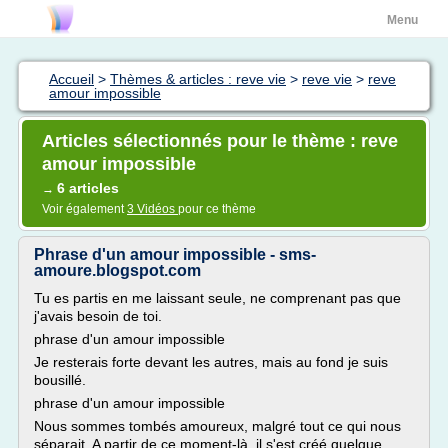
Menu
Accueil
>
Thèmes & articles : reve vie
>
reve vie
>
reve
amour impossible
Articles sélectionnés pour le thème : reve
amour impossible
6 articles
→
Voir également
3 Vidéos
pour ce thème
Phrase d'un amour impossible - sms-
amoure.blogspot.com
Tu es partis en me laissant seule, ne comprenant pas que
j'avais besoin de toi.
phrase d'un amour impossible
Je resterais forte devant les autres, mais au fond je suis
bousillé.
phrase d'un amour impossible
Nous sommes tombés amoureux, malgré tout ce qui nous
séparait. A partir de ce moment-là, il s'est créé quelque