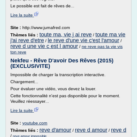
Le possible est fait de rêves de...
Lire la suite
Site :
http://www.jumafred.com
toute ma, vie j ai reve
toute ma vie
Thèmes liés :
/
j'ai reve d'etre
le reve d'une vie c'est l'amour
/
/
reve d une vie c est l amour
/
ne reve pas ta vie vis
ton reve
Nekfeu - Rêve D'avoir Des Rêves (2015)
(EXCLUSIVITE)
Impossible de charger la transcription interactive.
Chargement...
Pour évaluer une vidéo, vous devez la louer.
Cette fonctionnalité n'est pas disponible pour le moment.
Veuillez réessayer...
Lire la suite
Site :
youtube.com
reve d'amour
reve d amour
reve d
Thèmes liés :
/
/
/
reve amour impossible