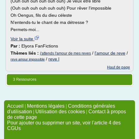
(Ouh ouh ouh ouh ouh ouh) Je veux être libre
(Ouh ouh ouh ouh ouh ouh) Pour rêver l'impossible
Oh Oengus, fils du dieu céleste
N'entends-tu le chant de ma détresse ?
Permets-moi...
Voir la suite
Par :
Elyora FanFictions
Thèmes liés :
/
l'amour de reve
/
j'attends l'amour de mes reves
/
reve l
reve amour impossible
Haut de page
3 Ressources
Accueil
|
Mentions légales
|
Conditions générales
d'utilisation
|
Utilisation des cookies
|
Contact à propos
de cette page
Pour ajouter ou supprimer un site, voir l'article 4 des
CGUs