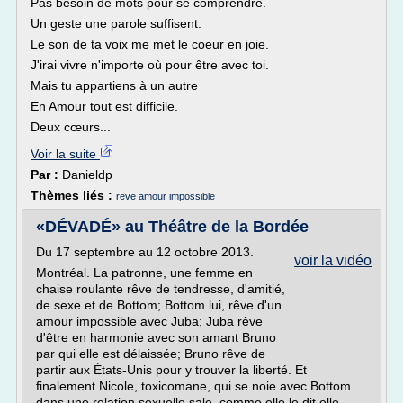
Pas besoin de mots pour se comprendre.
Un geste une parole suffisent.
Le son de ta voix me met le coeur en joie.
J'irai vivre n'importe où pour être avec toi.
Mais tu appartiens à un autre
En Amour tout est difficile.
Deux cœurs...
Voir la suite
Par :
Danieldp
Thèmes liés :
reve amour impossible
«DÉVADÉ» au Théâtre de la Bordée
Du 17 septembre au 12 octobre 2013.
voir la vidéo
Montréal. La patronne, une femme en
chaise roulante rêve de tendresse, d'amitié,
de sexe et de Bottom; Bottom lui, rêve d'un
amour impossible avec Juba; Juba rêve
d'être en harmonie avec son amant Bruno
par qui elle est délaissée; Bruno rêve de
partir aux États-Unis pour y trouver la liberté. Et
finalement Nicole, toxicomane, qui se noie avec Bottom
dans une relation sexuelle sale, comme elle le dit elle-