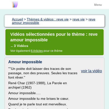
Menu
Accueil
>
Thèmes & vidéos : reve vie
>
reve vie
>
reve
amour impossible
Vidéos sélectionnées pour le thème : reve
amour impossible
3 Vidéos
→
Voir également
6 Articles
pour ce thème
Amour impossible
"''Un poète doit laisser des traces de son
voir la vidéo
passage, non des preuves. Seules les traces
font rêver.''
René Char (1907-1988), La Parole en
archipel (1962)
Amour impossible.....
Amour impossible tu me brises le cœur.
Quand je te parle tout est merveilleux.