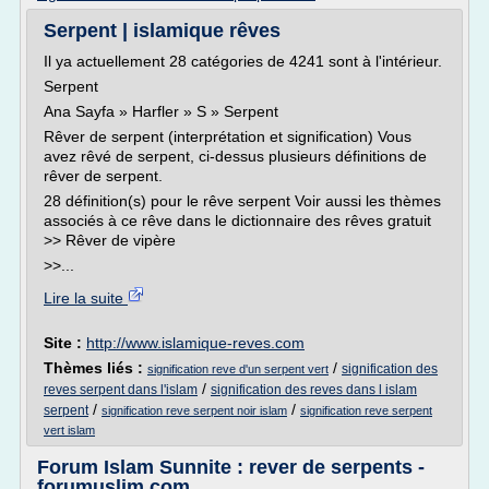
Serpent | islamique rêves
Il ya actuellement 28 catégories de 4241 sont à l'intérieur.
Serpent
Ana Sayfa » Harfler » S » Serpent
Rêver de serpent (interprétation et signification) Vous
avez rêvé de serpent, ci-dessus plusieurs définitions de
rêver de serpent.
28 définition(s) pour le rêve serpent Voir aussi les thèmes
associés à ce rêve dans le dictionnaire des rêves gratuit
>> Rêver de vipère
>>...
Lire la suite
Site :
http://www.islamique-reves.com
Thèmes liés :
/
signification des
signification reve d'un serpent vert
/
reves serpent dans l'islam
signification des reves dans l islam
/
/
serpent
signification reve serpent noir islam
signification reve serpent
vert islam
Forum Islam Sunnite : rever de serpents -
forumuslim.com