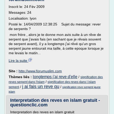
Inscrit le: 24 Fév 2009
Messages: 24
Localisation: lyon
Posté le: 14/04/2009 12:38:25 Sujet du message: rever
de serpents ?
mon frère , alors je te donne mon avis suite à un rêve de
serpent que j'avais fais (en sachant que je rêvais souvent
de serpent avant), il y a longtemps j'ai rêvé qu'un gros
serpent jaune entourait ma taille, à cette epoque lorsque je
me levais le matin...
Lire la suite
Site :
http://www.forumuslim.com
longtemps j'ai reve d'elle
Thèmes liés :
/
signification des
/
reves serpent dans l'islam
signification des reves dans l islam
j ai fais un reve qu
/
/
serpent
signification reve serpent jaune
islam
Interpretation des reves en islam gratuit -
questionclic.com
Interpretation des reves en islam gratuit