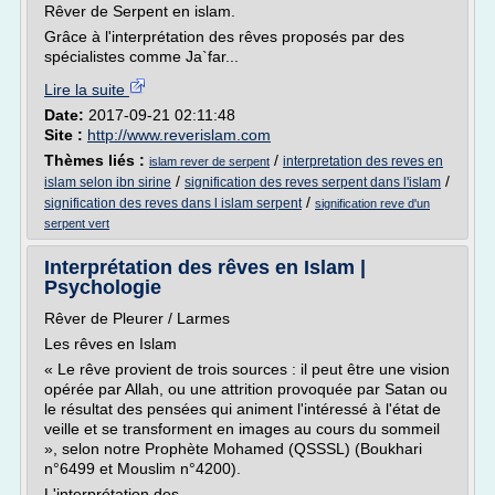
Rêver de Serpent en islam.
Grâce à l'interprétation des rêves proposés par des
spécialistes comme Ja`far...
Lire la suite
Date:
2017-09-21 02:11:48
Site :
http://www.reverislam.com
Thèmes liés :
/
interpretation des reves en
islam rever de serpent
/
/
islam selon ibn sirine
signification des reves serpent dans l'islam
/
signification des reves dans l islam serpent
signification reve d'un
serpent vert
Interprétation des rêves en Islam |
Psychologie
Rêver de Pleurer / Larmes
Les rêves en Islam
« Le rêve provient de trois sources : il peut être une vision
opérée par Allah, ou une attrition provoquée par Satan ou
le résultat des pensées qui animent l'intéressé à l'état de
veille et se transforment en images au cours du sommeil
», selon notre Prophète Mohamed (QSSSL) (Boukhari
n°6499 et Mouslim n°4200).
L'interprétation des...