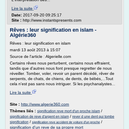
Lire la suite
Date:
2017-09-20 09:25:17
Site :
http://www.instantspresents.com
Rêves : leur signification en islam -
Algérie360
Rêves : leur signification en islam
mardi 13 août 2013 à 15:07
Source de l'article : Algerielle.com
Certains rêves nous perturbent, certains nous effraient,
tandis que d'autres nous font presque regretter de nous
réveiller. Tomber, voler, revoir un parent décédé, rêver de
serpents, de chats, de chiens, de dents, de bébés,...Tout
cela n'est pas sans nous intriguer. Si les psychanalystes...
Lire la suite
Site :
http://www.algerie360.com
Thèmes liés :
/
signification reve mort d'un proche islam
/
signification de reve d'argent en islam
rever d une dent qui tombe
/
/
signification
signification reve accident de voiture d'un proche
signification d'un reve de sa propre mort