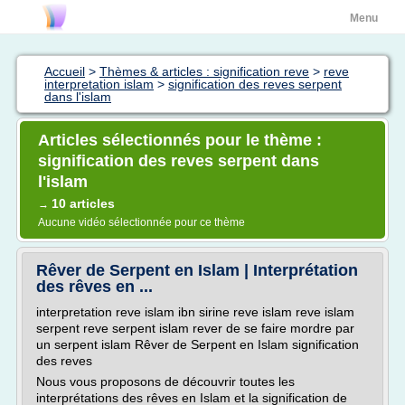
Menu
Accueil
>
Thèmes & articles : signification reve
>
reve
interpretation islam
>
signification des reves serpent
dans l'islam
Articles sélectionnés pour le thème :
signification des reves serpent dans
l'islam
10 articles
→
Aucune vidéo sélectionnée pour ce thème
Rêver de Serpent en Islam | Interprétation
des rêves en ...
interpretation reve islam ibn sirine reve islam reve islam
serpent reve serpent islam rever de se faire mordre par
un serpent islam Rêver de Serpent en Islam signification
des reves
Nous vous proposons de découvrir toutes les
interprétations des rêves en Islam et la signification de