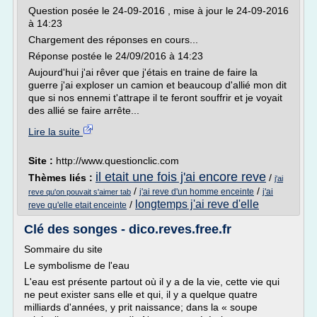
Question posée le 24-09-2016 , mise à jour le 24-09-2016
à 14:23
Chargement des réponses en cours...
Réponse postée le 24/09/2016 à 14:23
Aujourd'hui j'ai rêver que j'étais en traine de faire la
guerre j'ai exploser un camion et beaucoup d'allié mon dit
que si nos ennemi t'attrape il te feront souffrir et je voyait
des allié se faire arrête...
Lire la suite
Site :
http://www.questionclic.com
il etait une fois j'ai encore reve
Thèmes liés :
/
j'ai
/
/
j'ai reve d'un homme enceinte
j'ai
reve qu'on pouvait s'aimer tab
longtemps j'ai reve d'elle
/
reve qu'elle etait enceinte
Clé des songes - dico.reves.free.fr
Sommaire du site
Le symbolisme de l'eau
L'eau est présente partout où il y a de la vie, cette vie qui
ne peut exister sans elle et qui, il y a quelque quatre
milliards d'années, y prit naissance; dans la « soupe