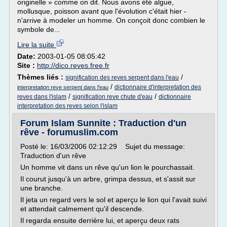
originelle » comme on dit. Nous avons été algue,
mollusque, poisson avant que l'évolution c'était hier -
n'arrive à modeler un homme. On conçoit donc combien le
symbole de...
Lire la suite
Date:
2003-01-05 08:05:42
Site :
http://dico.reves.free.fr
Thèmes liés :
/
signification des reves serpent dans l'eau
/
dictionnaire d'interpretation des
interpretation reve serpent dans l'eau
/
/
reves dans l'islam
signification reve chute d'eau
dictionnaire
interpretation des reves selon l'islam
Forum Islam Sunnite : Traduction d'un
rêve - forumuslim.com
Posté le: 16/03/2006 02:12:29 Sujet du message:
Traduction d'un rêve
Un homme vit dans un rêve qu'un lion le pourchassait.
Il courut jusqu'à un arbre, grimpa dessus, et s'assit sur
une branche.
Il jeta un regard vers le sol et aperçu le lion qui l'avait suivi
et attendait calmement qu'il descende.
Il regarda ensuite derrière lui, et aperçu deux rats