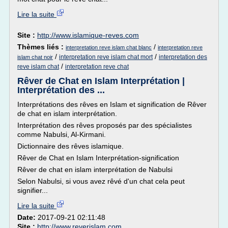
Lire la suite
Site :
http://www.islamique-reves.com
Thèmes liés :
/
interpretation reve islam chat blanc
interpretation reve
/
/
interpretation reve islam chat mort
interpretation des
islam chat noir
/
reve islam chat
interpretation reve chat
Rêver de Chat en Islam Interprétation |
Interprétation des ...
Interprétations des rêves en Islam et signification de Rêver
de chat en islam interprétation.
Interprétation des rêves proposés par des spécialistes
comme Nabulsi, Al-Kirmani.
Dictionnaire des rêves islamique.
Rêver de Chat en Islam Interprétation-signification
Rêver de chat en islam interprétation de Nabulsi
Selon Nabulsi, si vous avez rêvé d'un chat cela peut
signifier...
Lire la suite
Date:
2017-09-21 02:11:48
Site :
http://www.reverislam.com