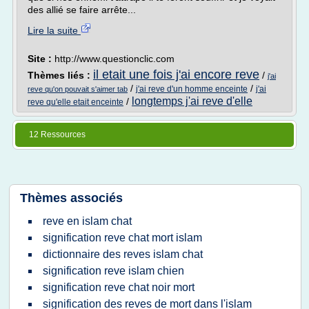
des allié se faire arrête...
Lire la suite
Site :
http://www.questionclic.com
il etait une fois j'ai encore reve
Thèmes liés :
/
j'ai
/
/
j'ai reve d'un homme enceinte
j'ai
reve qu'on pouvait s'aimer tab
longtemps j'ai reve d'elle
/
reve qu'elle etait enceinte
12 Ressources
Thèmes associés
reve en islam chat
signification reve chat mort islam
dictionnaire des reves islam chat
signification reve islam chien
signification reve chat noir mort
signification des reves de mort dans l'islam