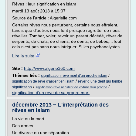
Rêves : leur signification en islam
mardi 13 août 2013 à 15:07
Source de l'article : Algerielle.com
Certains rêves nous perturbent, certains nous effraient,
tandis que d'autres nous font presque regretter de nous
réveiller. Tomber, voler, revoir un parent décédé, rêver de
serpents, de chats, de chiens, de dents, de bébés,...Tout
cela n'est pas sans nous intriguer. Si les psychanalystes...
Lire la suite
Site :
http://www.algerie360.com
Thèmes liés :
/
signification reve mort d'un proche islam
/
signification de reve d'argent en islam
rever d une dent qui tombe
/
/
signification
signification reve accident de voiture d'un proche
signification d'un reve de sa propre mort
décembre 2013 ~ L'interprétation des
rêves en Islam
La vie ou la mort
Des armes
Un divorce ou une séparation