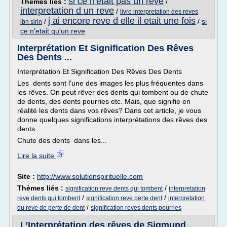
si ce n'etait pas un reve
Thèmes liés :
/
interpretation d un reve
/
livre interpretation des reves
j ai encore reve d elle il etait une fois
/
/
si
ibn sirin
ce n'etait qu'un reve
Interprétation Et Signification Des Rêves
Des Dents ...
Interprétation Et Signification Des Rêves Des Dents
Les dents sont l'une des images les plus fréquentes dans
les rêves. On peut rêver des dents qui tombent ou de chute
de dents, des dents pourries etc. Mais, que signifie en
réalité les dents dans vos rêves? Dans cet article, je vous
donne quelques significations interprétations des rêves des
dents.
Chute des dents dans les...
Lire la suite
Site :
http://www.solutionspirituelle.com
Thèmes liés :
/
signification reve dents qui tombent
interpretation
/
/
reve dents qui tombent
signification reve perte dent
interpretation
/
du reve de perte de dent
signification reves dents pourries
L’Interprétation des rêves de Sigmund