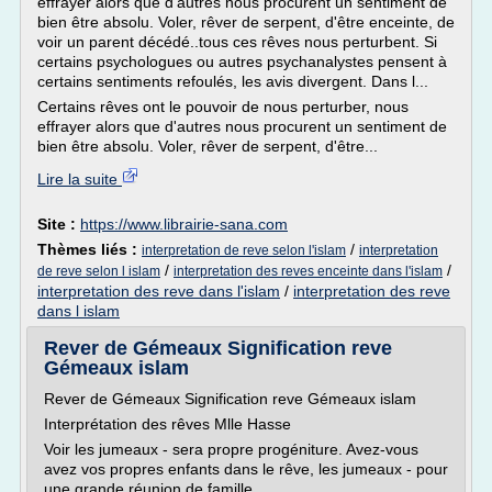
effrayer alors que d'autres nous procurent un sentiment de
bien être absolu. Voler, rêver de serpent, d'être enceinte, de
voir un parent décédé..tous ces rêves nous perturbent. Si
certains psychologues ou autres psychanalystes pensent à
certains sentiments refoulés, les avis divergent. Dans l...
Certains rêves ont le pouvoir de nous perturber, nous
effrayer alors que d'autres nous procurent un sentiment de
bien être absolu. Voler, rêver de serpent, d'être...
Lire la suite
Site :
https://www.librairie-sana.com
Thèmes liés :
/
interpretation de reve selon l'islam
interpretation
/
/
de reve selon l islam
interpretation des reves enceinte dans l'islam
interpretation des reve dans l'islam
/
interpretation des reve
dans l islam
Rever de Gémeaux Signification reve
Gémeaux islam
Rever de Gémeaux Signification reve Gémeaux islam
Interprétation des rêves Mlle Hasse
Voir les jumeaux - sera propre progéniture. Avez-vous
avez vos propres enfants dans le rêve, les jumeaux - pour
une grande réunion de famille.