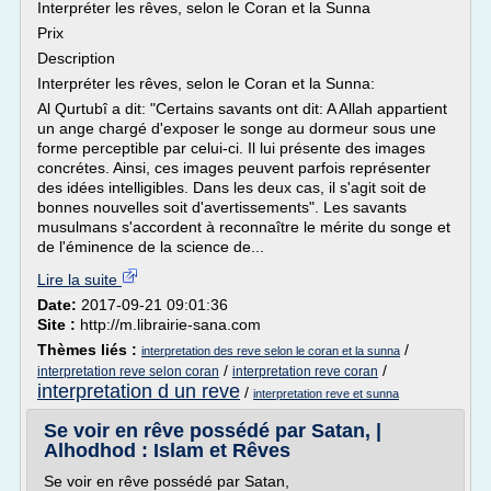
Interpréter les rêves, selon le Coran et la Sunna
Prix
Description
Interpréter les rêves, selon le Coran et la Sunna:
Al Qurtubî a dit: "Certains savants ont dit: A Allah appartient
un ange chargé d'exposer le songe au dormeur sous une
forme perceptible par celui-ci. Il lui présente des images
concrétes. Ainsi, ces images peuvent parfois représenter
des idées intelligibles. Dans les deux cas, il s'agit soit de
bonnes nouvelles soit d'avertissements". Les savants
musulmans s'accordent à reconnaître le mérite du songe et
de l'éminence de la science de...
Lire la suite
Date:
2017-09-21 09:01:36
Site :
http://m.librairie-sana.com
Thèmes liés :
/
interpretation des reve selon le coran et la sunna
/
/
interpretation reve selon coran
interpretation reve coran
interpretation d un reve
/
interpretation reve et sunna
Se voir en rêve possédé par Satan, |
Alhodhod : Islam et Rêves
Se voir en rêve possédé par Satan,