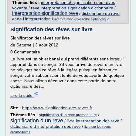
Thèmes liés :
interpretation et signification des reves
voyante
/
reve interpretation signification dictionnaire
/
interpretation signification reve
/
dictionnaire du reve
et de l interpretation
/
interpretation reve ordre alphabetique
Signification des rêves sur livre
Signification des rêves sur livre
de Saturne | 3 août 2012
0 Commentaire
Le livre est un objet banal qui prend différents sens lorsqu'il
apparaît dans un songe. S'il vous arrive de rêver d'un livre,
ne négligez pas ce rêve à la légère puisqu'en faisant ce
songe, votre subconscient tente de vous avertir de quelque
chose. Nous allons découvrir dans cette partie de notre
dictionnaire des...
Lire la suite
Site :
https://www.signification-des-reves.fr
Thèmes liés :
/
signification d'un reve premonitoire
signification d un reve
/
livre interpretation des reve
/
dictionnaire d interpretation des reve
/
livre sur les reves
premonitoires