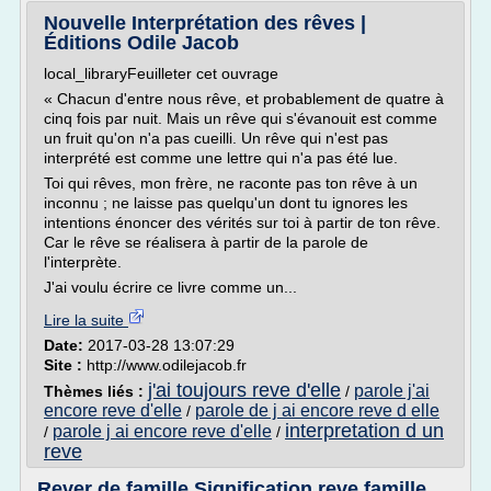
Nouvelle Interprétation des rêves |
Éditions Odile Jacob
local_libraryFeuilleter cet ouvrage
« Chacun d'entre nous rêve, et probablement de quatre à
cinq fois par nuit. Mais un rêve qui s'évanouit est comme
un fruit qu'on n'a pas cueilli. Un rêve qui n'est pas
interprété est comme une lettre qui n'a pas été lue.
Toi qui rêves, mon frère, ne raconte pas ton rêve à un
inconnu ; ne laisse pas quelqu'un dont tu ignores les
intentions énoncer des vérités sur toi à partir de ton rêve.
Car le rêve se réalisera à partir de la parole de
l'interprète.
J'ai voulu écrire ce livre comme un...
Lire la suite
Date:
2017-03-28 13:07:29
Site :
http://www.odilejacob.fr
j'ai toujours reve d'elle
parole j'ai
Thèmes liés :
/
encore reve d'elle
parole de j ai encore reve d elle
/
interpretation d un
parole j ai encore reve d'elle
/
/
reve
Rever de famille Signification reve famille