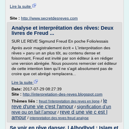
Lire la suite
Site :
http://www.secretdesreves.com
Analyse et interprétation des rêves: Deux
livres de Freud ...
SUR LE REVE Sigmund Freud En poche Folio/essais
Après avoir magistralement écrit « L'interprétation des
rêves » paru un an plus tôt, au contenu dense et
foisonnant, Freud est invité par son éditeur à en rédiger
une version abrégée. Nous pouvons remercier cet éditeur
de cette intention bien qu'il ne s'agit absolument pas de
croire que cet abrégé remplacera...
Lire la suite
Date:
2017-07-29 08:27:39
Site :
http://interpretation-des-reves.blogspot.com
le
Thèmes liés :
/
freud l'interpretation des reves en ligne
reve d'une vie c'est l'amour
signification d'un
/
reve d une vie c est l
reve ou on fait l'amour
/
amour
/
interpretation des reves freud analyse
Se voir en rêve danser, | Alhodhod : Islam et