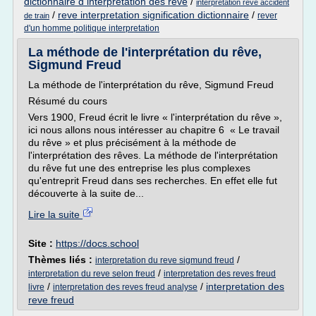
dictionnaire d interpretation des reve
/
interpretation reve accident
/
reve interpretation signification dictionnaire
/
rever
de train
d'un homme politique interpretation
La méthode de l'interprétation du rêve,
Sigmund Freud
La méthode de l'interprétation du rêve, Sigmund Freud
Résumé du cours
Vers 1900, Freud écrit le livre « l'interprétation du rêve »,
ici nous allons nous intéresser au chapitre 6 « Le travail
du rêve » et plus précisément à la méthode de
l'interprétation des rêves. La méthode de l'interprétation
du rêve fut une des entreprise les plus complexes
qu'entreprit Freud dans ses recherches. En effet elle fut
découverte à la suite de...
Lire la suite
Site :
https://docs.school
Thèmes liés :
/
interpretation du reve sigmund freud
/
interpretation du reve selon freud
interpretation des reves freud
/
/
interpretation des
livre
interpretation des reves freud analyse
reve freud