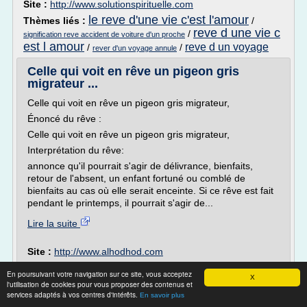
Site :
http://www.solutionspirituelle.com
le reve d'une vie c'est l'amour
Thèmes liés :
/
reve d une vie c
/
signification reve accident de voiture d'un proche
est l amour
reve d un voyage
/
/
rever d'un voyage annule
Celle qui voit en rêve un pigeon gris
migrateur ...
Celle qui voit en rêve un pigeon gris migrateur,
Énoncé du rêve :
Celle qui voit en rêve un pigeon gris migrateur,
Interprétation du rêve:
annonce qu'il pourrait s'agir de délivrance, bienfaits,
retour de l'absent, un enfant fortuné ou comblé de
bienfaits au cas où elle serait enceinte. Si ce rêve est fait
pendant le printemps, il pourrait s'agir de...
Lire la suite
Site :
http://www.alhodhod.com
Thèmes liés :
/
dictionnaire interpretation des reves selon l'islam
En poursuivant votre navigation sur ce site, vous acceptez
X
/
dictionnaire d'interpretation des reves dans l'islam
dictionnaire
l'utilisation de cookies pour vous proposer des contenus et
/
services adaptés à vos centres d'intérêts.
interpretation des reves dans l'islam
interpretation de reve selon
En savoir plus
/