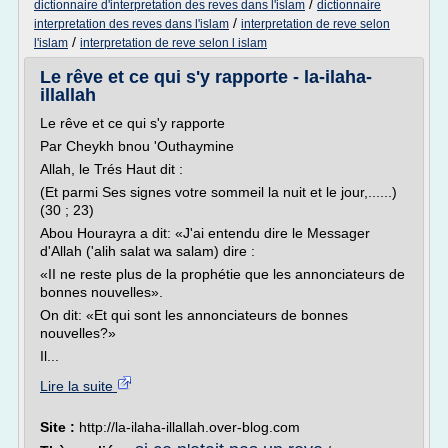
/
dictionnaire d'interpretation des reves dans l'islam
dictionnaire
/
interpretation des reves dans l'islam
interpretation de reve selon
/
l'islam
interpretation de reve selon l islam
Le rêve et ce qui s'y rapporte - la-ilaha-
illallah
Le rêve et ce qui s'y rapporte
Par Cheykh bnou 'Outhaymine
Allah, le Trés Haut dit :
(Et parmi Ses signes votre sommeil la nuit et le jour,......)
(30 ; 23)
Abou Hourayra a dit: «J'ai entendu dire le Messager
d'Allah ('alih salat wa salam) dire :
«II ne reste plus de la prophétie que les annonciateurs de
bonnes nouvelles».
On dit: «Et qui sont les annonciateurs de bonnes
nouvelles?»
Il...
Lire la suite
Site :
http://la-ilaha-illallah.over-blog.com