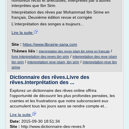
nombreux récits et anecdotes, interprétés par d'autres
interprètes que Ibn Sirin.
Interprétation des rêves par Mohammad Ibn Sirine en
français, Deuxième édition revue et corrigée
L'interprétation des songes a toujours...
Lire la suite
Site :
https://www.librairie-sana.com
Thèmes liés :
/
interpretation des reves islam ibn sirine en francais
/
livre interpretation des reves ibn sirin
interpretation des reve islam
/
/
ibn sirin
interpretation reve islam, ibn sirin
interpretation reve ibn
sirine
Dictionnaire des rêves.Livre des
rêves.Interprétation des ...
Explorez un dictionnaire des rêves online offrira
l'opportunité de découvrir les plus profondes pensées, les
craintes et les frustrations que notre subconscient eux
accumulent tous les jours sans se rendre compte et...
Lire la suite
Date:
2015-09-30 18:51:34
Site :
http://www.dictionnaire-des-reves.fr