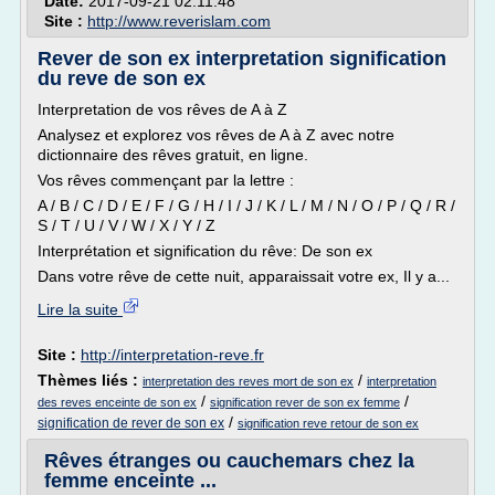
Date:
2017-09-21 02:11:48
Site :
http://www.reverislam.com
Rever de son ex interpretation signification
du reve de son ex
Interpretation de vos rêves de A à Z
Analysez et explorez vos rêves de A à Z avec notre
dictionnaire des rêves gratuit, en ligne.
Vos rêves commençant par la lettre :
A / B / C / D / E / F / G / H / I / J / K / L / M / N / O / P / Q / R /
S / T / U / V / W / X / Y / Z
Interprétation et signification du rêve: De son ex
Dans votre rêve de cette nuit, apparaissait votre ex, Il y a...
Lire la suite
Site :
http://interpretation-reve.fr
Thèmes liés :
/
interpretation des reves mort de son ex
interpretation
/
/
des reves enceinte de son ex
signification rever de son ex femme
/
signification de rever de son ex
signification reve retour de son ex
Rêves étranges ou cauchemars chez la
femme enceinte ...