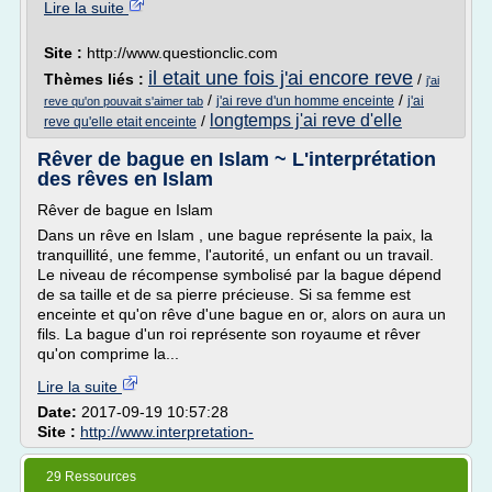
Lire la suite
Site :
http://www.questionclic.com
il etait une fois j'ai encore reve
Thèmes liés :
/
j'ai
/
/
j'ai reve d'un homme enceinte
j'ai
reve qu'on pouvait s'aimer tab
longtemps j'ai reve d'elle
/
reve qu'elle etait enceinte
Rêver de bague en Islam ~ L'interprétation
des rêves en Islam
Rêver de bague en Islam
Dans un rêve en Islam , une bague représente la paix, la
tranquillité, une femme, l'autorité, un enfant ou un travail.
Le niveau de récompense symbolisé par la bague dépend
de sa taille et de sa pierre précieuse. Si sa femme est
enceinte et qu'on rêve d'une bague en or, alors on aura un
fils. La bague d'un roi représente son royaume et rêver
qu'on comprime la...
Lire la suite
Date:
2017-09-19 10:57:28
Site :
http://www.interpretation-
29 Ressources