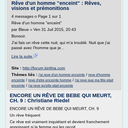
Rêve d'un homme "enceint" : Rêves,
visions et prémonitions
4 messages o Page 1 sur 1
Rêve d'un homme "enceint"
par Bleue » Ven 31 Juil 2015, 20:43
Bonsoir.
J'ai fais un rêve cette nuit, qui m'a troublé. Nuit que j'ai
passé avec l'homme que je...
Lire la suite
Site :
http://forum.kinthia.com
Thèmes liés :
/
j'ai reve d'un homme enceinte
reve d'homme
/
/
enceinte
reve d'etre enceinte homme
j'ai reve que ma fille etait
/
enceinte
j'ai reve qu'elle etait enceinte
ENCORE UN RÊVE DE BEBE QUI MEURT,
CH. 9 : Christiane Riedel
ENCORE UN RÊVE DE BEBE QUI MEURT, CH. 9
Un rêve fréquent
Ce rêve est vraiment inquiétant et devient franchement
angoissant si la femme qui les reçoit