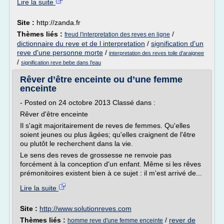
Lire la suite
Site :
http://zanda.fr
Thèmes liés :
/
freud l'interpretation des reves en ligne
dictionnaire du reve et de l interpretation
/
signification d'un
reve d'une personne morte
/
interpretation des reves toile d'araignee
/
signification reve bebe dans l'eau
Rêver d’être enceinte ou d’une femme
enceinte
- Posted on 24 octobre 2013 Classé dans :
Rêver d'être enceinte
Il s'agit majoritairement de reves de femmes. Qu'elles
soient jeunes ou plus âgées; qu'elles craignent de l'être
ou plutôt le recherchent dans la vie.
Le sens des reves de grossesse ne renvoie pas
forcément à la conception d'un enfant. Même si les rêves
prémonitoires existent bien à ce sujet : il m'est arrivé de...
Lire la suite
Site :
http://www.solutionreves.com
Thèmes liés :
/
rever de
homme reve d'une femme enceinte