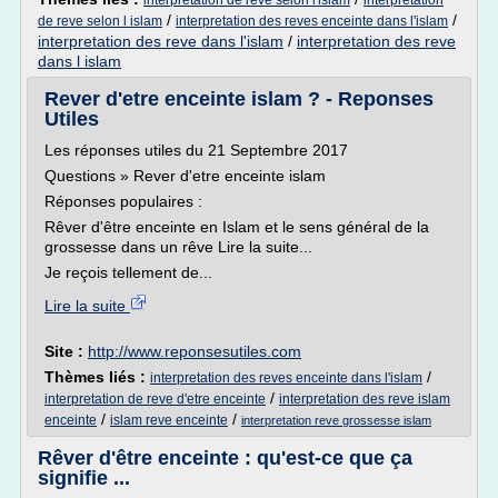
interpretation de reve selon l'islam
interpretation
/
/
de reve selon l islam
interpretation des reves enceinte dans l'islam
interpretation des reve dans l'islam
/
interpretation des reve
dans l islam
Rever d'etre enceinte islam ? - Reponses
Utiles
Les réponses utiles du 21 Septembre 2017
Questions » Rever d'etre enceinte islam
Réponses populaires :
Rêver d'être enceinte en Islam et le sens général de la
grossesse dans un rêve Lire la suite...
Je reçois tellement de...
Lire la suite
Site :
http://www.reponsesutiles.com
Thèmes liés :
/
interpretation des reves enceinte dans l'islam
/
interpretation de reve d'etre enceinte
interpretation des reve islam
/
/
enceinte
islam reve enceinte
interpretation reve grossesse islam
Rêver d'être enceinte : qu'est-ce que ça
signifie ...