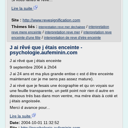
Lire la suite
Site :
http://www.revesignification.com
Thèmes liés :
/
interpretation
interpretation reve mer dechainee
/
/
reve mere enceinte
interpretation reve mer
interpretation reve
/
enceinte d'une fille
interpretation de reve d'etre enceinte
J ai rêvé que j étais enceinte -
psychologie.aufeminin.com
J ai rêvé que j étais enceinte
9 septembre 2004 à 2h04
J ai 24 ans et ma plus grande entise c est d être enceinte
maintenant car je me sens pas assez mature).
J ai révé que je fesais une écographie et qu on voyais sur
une feuille transparente, un petit point noir rien d autre en
dessous trés bas dans mon ventre, ma mére étais à coté et
j étais angoissée.
Merci d avance pour...
Lire la suite
Date:
2004-10-01 11:32:52
Site :
http://psychologie.aufeminin.com