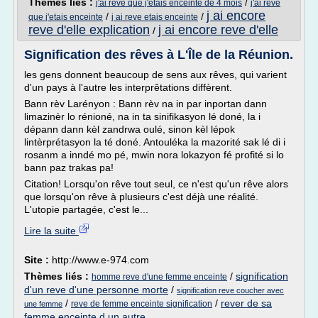
Thèmes liés :
/
j'ai reve que j'etais enceinte de 4 mois
j'ai reve
j ai encore
/
/
que j'etais enceinte
j ai reve etais enceinte
reve d'elle explication
j ai encore reve d'elle
/
Signification des rêves à L'Île de la Réunion.
les gens donnent beaucoup de sens aux rêves, qui varient
d'un pays à l'autre les interprêtations diffèrent.
Bann rèv Larényon : Bann rèv na in par inportan dann
limazinèr lo rénioné, na in ta sinifikasyon lé doné, la i
dépann dann kèl zandrwa oulé, sinon kèl lépok
lintèrprétasyon la té doné. Antouléka la mazorité sak lé di i
rosanm a inndé mo pé, mwin nora lokazyon fé profité si lo
bann paz trakas pa!
Citation! Lorsqu'on rêve tout seul, ce n'est qu'un rêve alors
que lorsqu'on rêve à plusieurs c'est déjà une réalité.
L'utopie partagée, c'est le...
Lire la suite
Site :
http://www.e-974.com
Thèmes liés :
/
signification
homme reve d'une femme enceinte
d'un reve d'une personne morte
/
signification reve coucher avec
/
/
rever de sa
reve de femme enceinte signification
une femme
femme enceinte d un autre