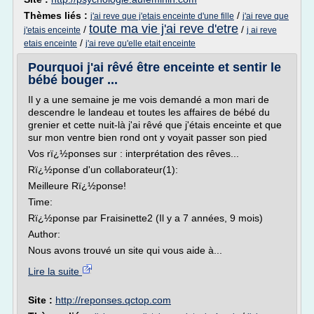
Thèmes liés :
/
j'ai reve que j'etais enceinte d'une fille
j'ai reve que
toute ma vie j'ai reve d'etre
/
/
j'etais enceinte
j ai reve
/
etais enceinte
j'ai reve qu'elle etait enceinte
Pourquoi j'ai rêvé être enceinte et sentir le
bébé bouger ...
Il y a une semaine je me vois demandé a mon mari de
descendre le landeau et toutes les affaires de bébé du
grenier et cette nuit-là j'ai rêvé que j'étais enceinte et que
sur mon ventre bien rond ont y voyait passer son pied
Vos rï¿½ponses sur : interprétation des rêves...
Rï¿½ponse d'un collaborateur(1):
Meilleure Rï¿½ponse!
Time:
Rï¿½ponse par Fraisinette2 (Il y a 7 années, 9 mois)
Author:
Nous avons trouvé un site qui vous aide à...
Lire la suite
Site :
http://reponses.qctop.com