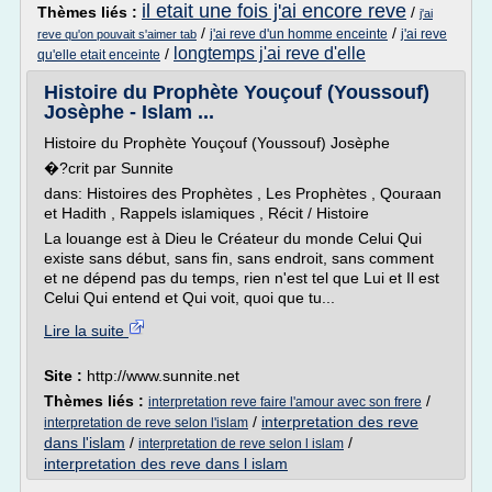
il etait une fois j'ai encore reve
Thèmes liés :
/
j'ai
/
/
j'ai reve d'un homme enceinte
j'ai reve
reve qu'on pouvait s'aimer tab
longtemps j'ai reve d'elle
/
qu'elle etait enceinte
Histoire du Prophète Youçouf (Youssouf)
Josèphe - Islam ...
Histoire du Prophète Youçouf (Youssouf) Josèphe
�?crit par Sunnite
dans: Histoires des Prophètes , Les Prophètes , Qouraan
et Hadith , Rappels islamiques , Récit / Histoire
La louange est à Dieu le Créateur du monde Celui Qui
existe sans début, sans fin, sans endroit, sans comment
et ne dépend pas du temps, rien n'est tel que Lui et Il est
Celui Qui entend et Qui voit, quoi que tu...
Lire la suite
Site :
http://www.sunnite.net
Thèmes liés :
/
interpretation reve faire l'amour avec son frere
/
interpretation des reve
interpretation de reve selon l'islam
dans l'islam
/
/
interpretation de reve selon l islam
interpretation des reve dans l islam