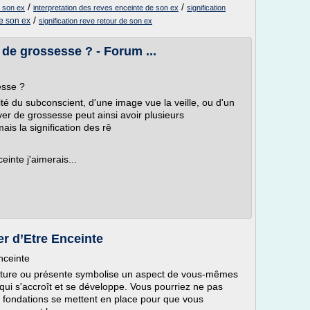
/
/
e son ex
interpretation des reves enceinte de son ex
signification
/
de son ex
signification reve retour de son ex
de grossesse ? - Forum ...
esse ?
vité du subconscient, d'une image vue la veille, ou d'un
ver de grossesse peut ainsi avoir plusieurs
ais la signification des rê
einte j'aimerais...
er d’Etre Enceinte
nceinte
uture ou présente symbolise un aspect de vous-mêmes
 qui s'accroît et se développe. Vous pourriez ne pas
es fondations se mettent en place pour que vous