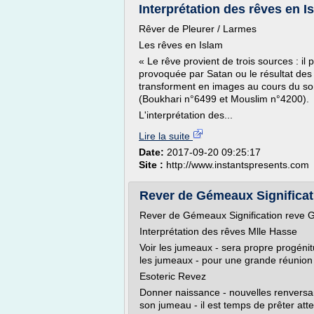
Interprétation des rêves en I
Rêver de Pleurer / Larmes
Les rêves en Islam
« Le rêve provient de trois sources : il 
provoquée par Satan ou le résultat des p
transforment en images au cours du s
(Boukhari n°6499 et Mouslim n°4200).
L'interprétation des...
Lire la suite
Date:
2017-09-20 09:25:17
Site :
http://www.instantspresents.com
Rever de Gémeaux Significa
Rever de Gémeaux Signification reve
Interprétation des rêves Mlle Hasse
Voir les jumeaux - sera propre progéni
les jumeaux - pour une grande réunion 
Esoteric Revez
Donner naissance - nouvelles renversante
son jumeau - il est temps de prêter atte