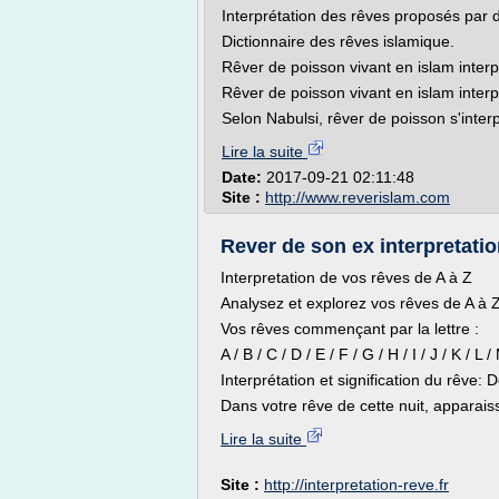
Interprétation des rêves proposés par 
Dictionnaire des rêves islamique.
Rêver de poisson vivant en islam interp
Rêver de poisson vivant en islam interp
Selon Nabulsi, rêver de poisson s'inter
Lire la suite
Date:
2017-09-21 02:11:48
Site :
http://www.reverislam.com
Rever de son ex interpretatio
Interpretation de vos rêves de A à Z
Analysez et explorez vos rêves de A à Z 
Vos rêves commençant par la lettre :
A / B / C / D / E / F / G / H / I / J / K / L 
Interprétation et signification du rêve: 
Dans votre rêve de cette nuit, apparaissai
Lire la suite
Site :
http://interpretation-reve.fr