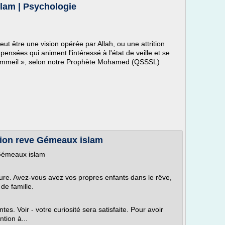
slam | Psychologie
peut être une vision opérée par Allah, ou une attrition
ensées qui animent l'intéressé à l'état de veille et se
ommeil », selon notre Prophète Mohamed (QSSSL)
tion reve Gémeaux islam
 Gémeaux islam
ture. Avez-vous avez vos propres enfants dans le rêve,
de famille.
s. Voir - votre curiosité sera satisfaite. Pour avoir
ntion à...