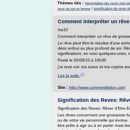
Thèmes liés :
interpretation des reves mort d
/
signification de rever 
rever de son ex femme
Comment interpréter un rêve 
Isa10
Comment interpréter un rêve de gross
Le rêve peut être le résultat d'une acti
désir enfoui au plus profond de soi. Rê
significations, en voici quelques-unes, m
Posté le 02/08/10 à 10h35
j'ai revé voir ma soeur et ma copine enc
Lire la suite
Site :
http://www.commentfaiton.com
Signification des Reves: Rêv
Signification des Reves: Rêver d'Etre E
Les rêves concernant une grossesse f
ou de votre vie personnelle qui évolue,
être prêts à agir ou à en parler mais l