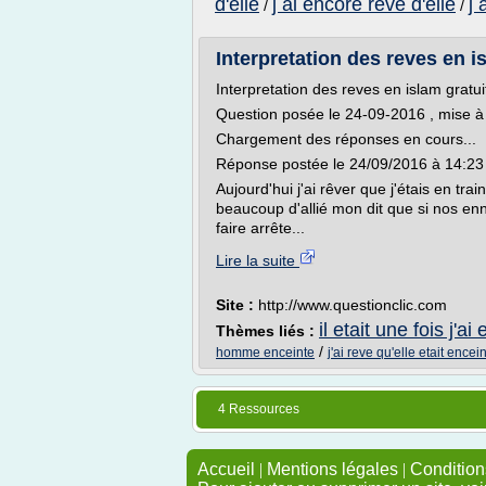
d'elle
j ai encore reve d'elle
j 
/
/
Interpretation des reves en i
Interpretation des reves en islam gratui
Question posée le 24-09-2016 , mise à
Chargement des réponses en cours...
Réponse postée le 24/09/2016 à 14:23
Aujourd'hui j'ai rêver que j'étais en tra
beaucoup d'allié mon dit que si nos ennemi
faire arrête...
Lire la suite
Site :
http://www.questionclic.com
il etait une fois j'a
Thèmes liés :
/
homme enceinte
j'ai reve qu'elle etait encei
4 Ressources
Accueil
|
Mentions légales
|
Conditions