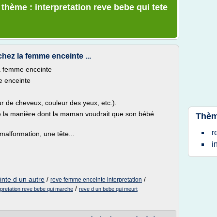
 thème : interpretation reve bebe qui tete
ez la femme enceinte ...
a femme enceinte
e enceinte
r de cheveux, couleur des yeux, etc.).
ète la manière dont la maman voudrait que son bébé
Thèm
r
malformation, une tête...
i
nte d un autre
/
/
reve femme enceinte interpretation
/
rpretation reve bebe qui marche
reve d un bebe qui meurt