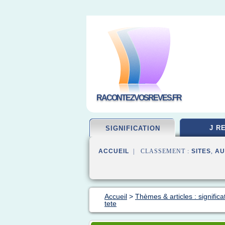
RACONTEZVOSREVES.FR
J R
SIGNIFICATION
ACCUEIL
| CLASSEMENT :
SITES
,
AU
Accueil
>
Thèmes & articles : significa
tete