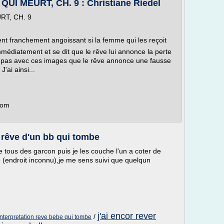
I MEURT, CH. 9 : Christiane Riedel
T, CH. 9
ent franchement angoissant si la femme qui les reçoit
mmédiatement et se dit que le rêve lui annonce la perte
est pas avec ces images que le rêve annonce une fausse
ai ainsi...
.com
: rêve d'un bb qui tombe
ebe tous des garcon puis je les couche l'un a coter de
ine (endroit inconnu),je me sens suivi que quelqun
j'ai encor rever
/
interpretation reve bebe qui tombe