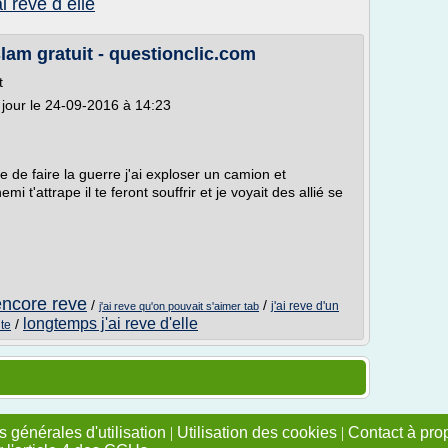
ai reve d elle
slam gratuit - questionclic.com
t
 jour le 24-09-2016 à 14:23
ine de faire la guerre j'ai exploser un camion et
 t'attrape il te feront souffrir et je voyait des allié se
i encore reve
/
/
j'ai reve d'un
j'ai reve qu'on pouvait s'aimer tab
longtemps j'ai reve d'elle
/
nte
 générales d'utilisation
|
Utilisation des cookies
|
Contact à pro