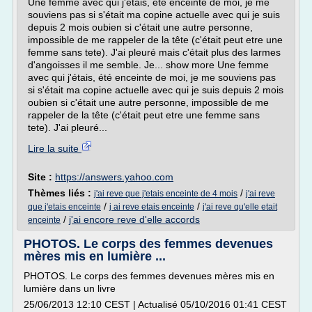
Une femme avec qui j'étais, été enceinte de moi, je me
souviens pas si s'était ma copine actuelle avec qui je suis
depuis 2 mois oubien si c'était une autre personne,
impossible de me rappeler de la tête (c'était peut etre une
femme sans tete). J'ai pleuré mais c'était plus des larmes
d'angoisses il me semble. Je... show more Une femme
avec qui j'étais, été enceinte de moi, je me souviens pas
si s'était ma copine actuelle avec qui je suis depuis 2 mois
oubien si c'était une autre personne, impossible de me
rappeler de la tête (c'était peut etre une femme sans
tete). J'ai pleuré...
Lire la suite
Site :
https://answers.yahoo.com
Thèmes liés :
/
j'ai reve que j'etais enceinte de 4 mois
j'ai reve
/
/
que j'etais enceinte
j ai reve etais enceinte
j'ai reve qu'elle etait
/
j'ai encore reve d'elle accords
enceinte
PHOTOS. Le corps des femmes devenues
mères mis en lumière ...
PHOTOS. Le corps des femmes devenues mères mis en
lumière dans un livre
25/06/2013 12:10 CEST | Actualisé 05/10/2016 01:41 CEST