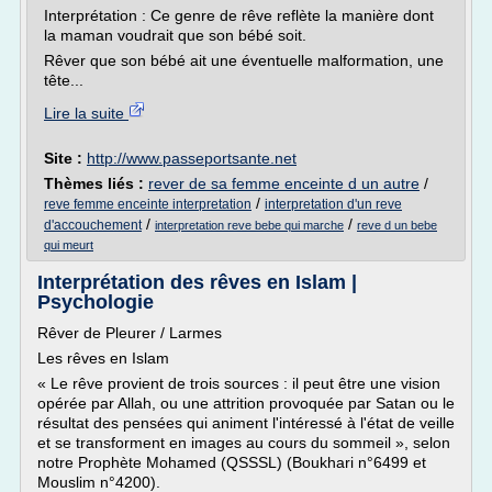
Interprétation : Ce genre de rêve reflète la manière dont
la maman voudrait que son bébé soit.
Rêver que son bébé ait une éventuelle malformation, une
tête...
Lire la suite
Site :
http://www.passeportsante.net
Thèmes liés :
rever de sa femme enceinte d un autre
/
/
reve femme enceinte interpretation
interpretation d'un reve
/
/
d'accouchement
interpretation reve bebe qui marche
reve d un bebe
qui meurt
Interprétation des rêves en Islam |
Psychologie
Rêver de Pleurer / Larmes
Les rêves en Islam
« Le rêve provient de trois sources : il peut être une vision
opérée par Allah, ou une attrition provoquée par Satan ou le
résultat des pensées qui animent l'intéressé à l'état de veille
et se transforment en images au cours du sommeil », selon
notre Prophète Mohamed (QSSSL) (Boukhari n°6499 et
Mouslim n°4200).