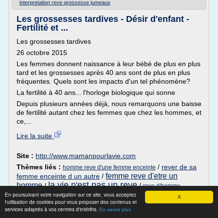
interpretation reve grossesse jumeaux
Les grossesses tardives - Désir d'enfant -
Fertilité et ...
Les grossesses tardives
26 octobre 2015
Les femmes donnent naissance à leur bébé de plus en plus
tard et les grossesses après 40 ans sont de plus en plus
fréquentes. Quels sont les impacts d'un tel phénomène?
La fertilité à 40 ans... l'horloge biologique qui sonne
Depuis plusieurs années déjà, nous remarquons une baisse
de fertilité autant chez les femmes que chez les hommes, et
ce,...
Lire la suite
Site :
http://www.mamanpourlavie.com
Thèmes liés :
/
rever de sa
homme reve d'une femme enceinte
femme reve d'etre un
femme enceinte d un autre
/
la vie n'est pas un reve
homme
/
/
reve d'homme
En poursuivant votre navigation sur ce site, vous acceptez
enceinte
X
l'utilisation de cookies pour vous proposer des contenus et
services adaptés à vos centres d'intérêts.
Les huiles essentielles pour maigrir,
En savoir plus