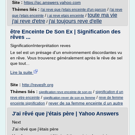
Site :
https://qc.answers.yahoo.com
Thèmes liés :
/
j'ai reve que j'etais enceinte d'un garcon
j'ai reve
toute ma vie
/
/
que j'etais enceinte
j ai reve etais enceinte
j'ai reve d'etre
j'ai toujours reve d'elle
/
être Enceinte De Son Ex | Signification des
rêves ...
SignificationInterprétation reves
Le sel est un présage d'un environnement discordantes vu
en rêve. Vous trouverez généralement après le rêve de sel
que tout...
Lire la suite
Site :
http://revesfr.org
Thèmes liés :
/
signification d un
signification reve enceinte de son ex
/
/
reve etre enceinte
reve de femme
signification rever de son ex femme
/
rever de sa femme enceinte d un autre
enceinte signification
J'ai rêvé que j'étais père | Yahoo Answers
Next
J'ai rêvé que j'étais père