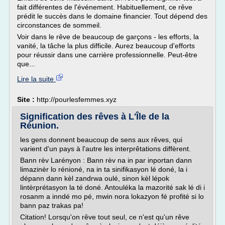
fait différentes de l'événement. Habituellement, ce rêve
prédit le succès dans le domaine financier. Tout dépend des
circonstances de sommeil.
Voir dans le rêve de beaucoup de garçons - les efforts, la
vanité, la tâche la plus difficile. Aurez beaucoup d'efforts
pour réussir dans une carrière professionnelle. Peut-être
que...
Lire la suite
Site :
http://pourlesfemmes.xyz
Signification des rêves à L'Île de la
Réunion.
les gens donnent beaucoup de sens aux rêves, qui
varient d'un pays à l'autre les interprêtations diffèrent.
Bann rèv Larényon : Bann rèv na in par inportan dann
limazinèr lo rénioné, na in ta sinifikasyon lé doné, la i
dépann dann kèl zandrwa oulé, sinon kèl lépok
lintèrprétasyon la té doné. Antouléka la mazorité sak lé di i
rosanm a inndé mo pé, mwin nora lokazyon fé profité si lo
bann paz trakas pa!
Citation! Lorsqu'on rêve tout seul, ce n'est qu'un rêve