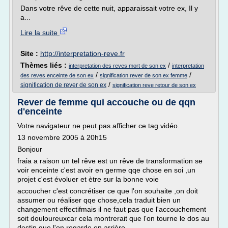
Dans votre rêve de cette nuit, apparaissait votre ex, Il y
a...
Lire la suite
Site :
http://interpretation-reve.fr
Thèmes liés :
/
interpretation des reves mort de son ex
interpretation
/
/
des reves enceinte de son ex
signification rever de son ex femme
/
signification de rever de son ex
signification reve retour de son ex
Rever de femme qui accouche ou de qqn
d'enceinte
Votre navigateur ne peut pas afficher ce tag vidéo.
13 novembre 2005 à 20h15
Bonjour
fraia a raison un tel rêve est un rêve de transformation se
voir enceinte c'est avoir en germe qqe chose en soi ,un
projet c'est évoluer et ètre sur la bonne voie
accoucher c'est concrétiser ce que l'on souhaite ,on doit
assumer ou réaliser qqe chose,cela traduit bien un
changement effectifmais il ne faut pas que l'accouchement
soit douloureuxcar cela montrerait que l'on tourne le dos au
destin,que l'on regarde en arrière