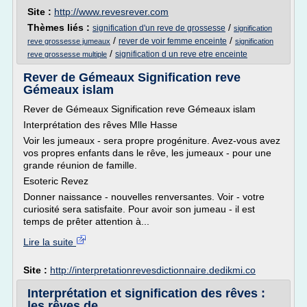
Site :
http://www.revesrever.com
Thèmes liés :
/
signification d'un reve de grossesse
signification
/
/
rever de voir femme enceinte
reve grossesse jumeaux
signification
/
signification d un reve etre enceinte
reve grossesse multiple
Rever de Gémeaux Signification reve
Gémeaux islam
Rever de Gémeaux Signification reve Gémeaux islam
Interprétation des rêves Mlle Hasse
Voir les jumeaux - sera propre progéniture. Avez-vous avez
vos propres enfants dans le rêve, les jumeaux - pour une
grande réunion de famille.
Esoteric Revez
Donner naissance - nouvelles renversantes. Voir - votre
curiosité sera satisfaite. Pour avoir son jumeau - il est
temps de prêter attention à...
Lire la suite
Site :
http://interpretationrevesdictionnaire.dedikmi.co
Interprétation et signification des rêves :
les rêves de ...