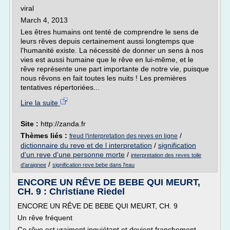
viral
March 4, 2013
Les êtres humains ont tenté de comprendre le sens de
leurs rêves depuis certainement aussi longtemps que
l'humanité existe. La nécessité de donner un sens à nos
vies est aussi humaine que le rêve en lui-même, et le
rêve représente une part importante de notre vie, puisque
nous rêvons en fait toutes les nuits ! Les premières
tentatives répertoriées...
Lire la suite
Site :
http://zanda.fr
Thèmes liés :
/
freud l'interpretation des reves en ligne
dictionnaire du reve et de l interpretation
/
signification
d'un reve d'une personne morte
/
interpretation des reves toile
/
d'araignee
signification reve bebe dans l'eau
ENCORE UN RÊVE DE BEBE QUI MEURT,
CH. 9 : Christiane Riedel
ENCORE UN RÊVE DE BEBE QUI MEURT, CH. 9
Un rêve fréquent
Ce rêve est vraiment inquiétant et devient franchement