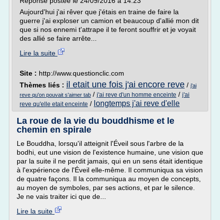
Réponse postée le 24/09/2016 à 14:23
Aujourd'hui j'ai rêver que j'étais en traine de faire la
guerre j'ai exploser un camion et beaucoup d'allié mon dit
que si nos ennemi t'attrape il te feront souffrir et je voyait
des allié se faire arrête...
Lire la suite
Site :
http://www.questionclic.com
il etait une fois j'ai encore reve
Thèmes liés :
/
j'ai
/
/
j'ai reve d'un homme enceinte
j'ai
reve qu'on pouvait s'aimer tab
longtemps j'ai reve d'elle
/
reve qu'elle etait enceinte
La roue de la vie du bouddhisme et le
chemin en spirale
Le Bouddha, lorsqu'il atteignit l'Éveil sous l'arbre de la
bodhi, eut une vision de l'existence humaine, une vision que
par la suite il ne perdit jamais, qui en un sens était identique
à l'expérience de l'Éveil elle-même. Il communiqua sa vision
de quatre façons. Il la communiqua au moyen de concepts,
au moyen de symboles, par ses actions, et par le silence.
Je ne vais traiter ici que de...
Lire la suite