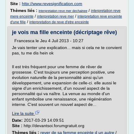
Site :
http://www.revesignification.com
Thèmes liés :
/
interpretation reve
interpretation reve mer dechainee
/
/
mere enceinte
interpretation reve mer
interpretation reve enceinte
/
d'une fille
interpretation de reve d'etre enceinte
je vois ma fille enceinte (décriptage rêve)
Francesca le Jeu 4 Juil 2013 - 10:27
Je vais tenter une explication... mais si cela ne te convient
pas, tu me dis hein ok
Il est très fréquent pour une femme de rêver de
grossesse. C'est toujours une perception positive, une
évolution naturelle de la personnalité ainsi qu'un
développement, une expansion de celle-ci. elle aussi le
signe d'un enrichissement, d'un nouvel aspect de la
personnalité qui va naître. La venue au monde d'un
enfant symbolise une renaissance, une régénération
interne. C'est souvent un nouvel aspect de...
Lire la suite
Date:
2017-03-29 14:09:51
Site :
http://devantsoi.forumgratuit.org
Thèmes liés :
rever de sa femme enceinte d un autre
/