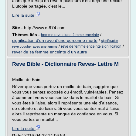
alors que lorsqu'on rêve à plusieurs c'est déjà une réalité.
L'utopie partagée, c'est le...
Lire la suite
Site :
http://www.e-974.com
Thèmes liés :
/
homme reve d'une femme enceinte
signification d'un reve d'une personne morte
/
signification
/
/
reve de femme enceinte signification
reve coucher avec une femme
rever de sa femme enceinte d un autre
Reve Bible - Dictionnaire Reves- Lettre M
Maillot de Bain
Rêver que vous portez un maillot de bain, suggère que
vous vous sentez exposés ou émotif, vulnérables. Pensez
à comment vous vous sentez dans le maillot de bain. Si
vous êtes à l'aise, alors il représente une vie d'aisance,
de détente et de loisirs. Si vous vous sentez mal à l'aise,
alors il représente un manque de confiance en vous. Si
vous portez un maillot...
Lire la suite
Date:
2016-04-22 14:06:58