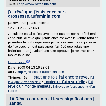
Site :
http://www.revebible.com
j'ai rêvé que j'étais enceinte -
grossesse.aufeminin.com
j'ai rêvé que j'étais enceinte !
12 avril 2009 à 16h37
Je suis en essai et j'essaye de ne pas penser au bébé mais
cette nuit j'ai rêvé que j'étais enceinte avec le ventre rond et
je sentais le bb bouger mais je me souviens pas si j'ai rêvé
de l' accouchement puis après j'ai rêvé que j'étais une
ballerine , que j'avais réussi une épreuve, je rentrais chez
moi et là je me...
Lire la suite
Date:
2009-04-13 16:29:01
Site :
http://grossesse.aufeminin.com
il etait une fois j'ai encore reve
Thèmes liés :
/
j'ai
longtemps j'ai reve d'elle
j'ai
/
/
reve qu'elle etait enceinte
reve d'un monde meilleur
/
j'ai reve que j'etais enceinte d'un
garcon
10 Rêves courants et leurs significations |
zanda