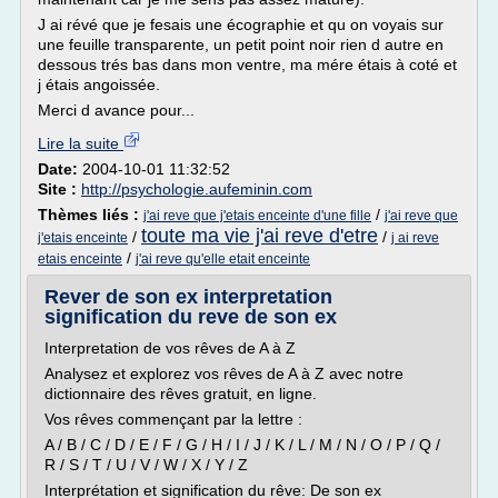
J ai révé que je fesais une écographie et qu on voyais sur
une feuille transparente, un petit point noir rien d autre en
dessous trés bas dans mon ventre, ma mére étais à coté et
j étais angoissée.
Merci d avance pour...
Lire la suite
Date:
2004-10-01 11:32:52
Site :
http://psychologie.aufeminin.com
Thèmes liés :
/
j'ai reve que j'etais enceinte d'une fille
j'ai reve que
toute ma vie j'ai reve d'etre
/
/
j'etais enceinte
j ai reve
/
etais enceinte
j'ai reve qu'elle etait enceinte
Rever de son ex interpretation
signification du reve de son ex
Interpretation de vos rêves de A à Z
Analysez et explorez vos rêves de A à Z avec notre
dictionnaire des rêves gratuit, en ligne.
Vos rêves commençant par la lettre :
A / B / C / D / E / F / G / H / I / J / K / L / M / N / O / P / Q /
R / S / T / U / V / W / X / Y / Z
Interprétation et signification du rêve: De son ex