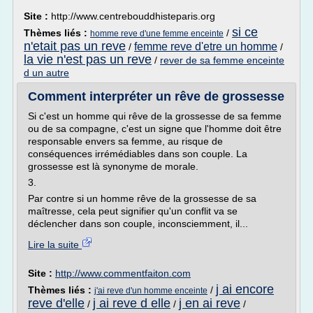
Site :
http://www.centrebouddhisteparis.org
si ce
Thèmes liés :
/
homme reve d'une femme enceinte
n'etait pas un reve
femme reve d'etre un homme
/
/
la vie n'est pas un reve
/
rever de sa femme enceinte
d un autre
Comment interpréter un rêve de grossesse
Si c'est un homme qui rêve de la grossesse de sa femme
ou de sa compagne, c'est un signe que l'homme doit être
responsable envers sa femme, au risque de
conséquences irrémédiables dans son couple. La
grossesse est là synonyme de morale.
3.
Par contre si un homme rêve de la grossesse de sa
maîtresse, cela peut signifier qu'un conflit va se
déclencher dans son couple, inconsciemment, il...
Lire la suite
Site :
http://www.commentfaiton.com
j ai encore
Thèmes liés :
/
j'ai reve d'un homme enceinte
reve d'elle
j ai reve d elle
j en ai reve
/
/
/