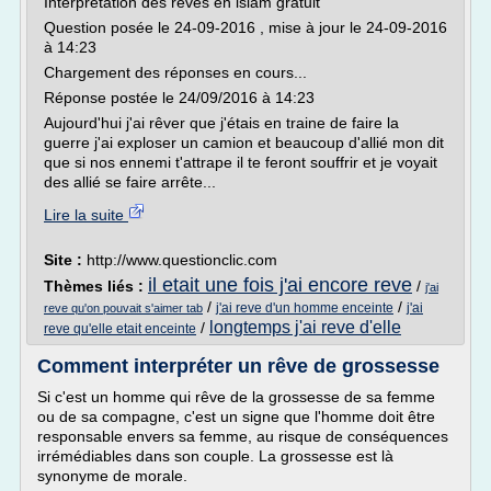
Interpretation des reves en islam gratuit
Question posée le 24-09-2016 , mise à jour le 24-09-2016
à 14:23
Chargement des réponses en cours...
Réponse postée le 24/09/2016 à 14:23
Aujourd'hui j'ai rêver que j'étais en traine de faire la
guerre j'ai exploser un camion et beaucoup d'allié mon dit
que si nos ennemi t'attrape il te feront souffrir et je voyait
des allié se faire arrête...
Lire la suite
Site :
http://www.questionclic.com
il etait une fois j'ai encore reve
Thèmes liés :
/
j'ai
/
/
j'ai reve d'un homme enceinte
j'ai
reve qu'on pouvait s'aimer tab
longtemps j'ai reve d'elle
/
reve qu'elle etait enceinte
Comment interpréter un rêve de grossesse
Si c'est un homme qui rêve de la grossesse de sa femme
ou de sa compagne, c'est un signe que l'homme doit être
responsable envers sa femme, au risque de conséquences
irrémédiables dans son couple. La grossesse est là
synonyme de morale.