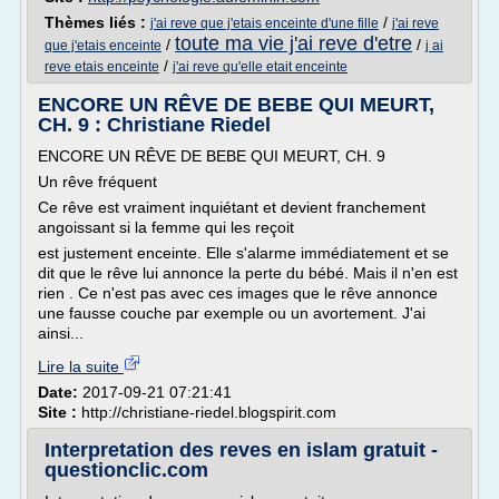
Thèmes liés :
/
j'ai reve que j'etais enceinte d'une fille
j'ai reve
toute ma vie j'ai reve d'etre
/
/
que j'etais enceinte
j ai
/
reve etais enceinte
j'ai reve qu'elle etait enceinte
ENCORE UN RÊVE DE BEBE QUI MEURT,
CH. 9 : Christiane Riedel
ENCORE UN RÊVE DE BEBE QUI MEURT, CH. 9
Un rêve fréquent
Ce rêve est vraiment inquiétant et devient franchement
angoissant si la femme qui les reçoit
est justement enceinte. Elle s'alarme immédiatement et se
dit que le rêve lui annonce la perte du bébé. Mais il n'en est
rien . Ce n'est pas avec ces images que le rêve annonce
une fausse couche par exemple ou un avortement. J'ai
ainsi...
Lire la suite
Date:
2017-09-21 07:21:41
Site :
http://christiane-riedel.blogspirit.com
Interpretation des reves en islam gratuit -
questionclic.com