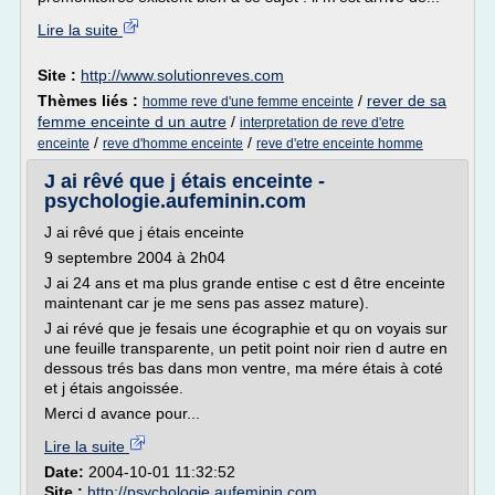
Lire la suite
Site :
http://www.solutionreves.com
Thèmes liés :
/
rever de sa
homme reve d'une femme enceinte
femme enceinte d un autre
/
interpretation de reve d'etre
/
/
enceinte
reve d'homme enceinte
reve d'etre enceinte homme
J ai rêvé que j étais enceinte -
psychologie.aufeminin.com
J ai rêvé que j étais enceinte
9 septembre 2004 à 2h04
J ai 24 ans et ma plus grande entise c est d être enceinte
maintenant car je me sens pas assez mature).
J ai révé que je fesais une écographie et qu on voyais sur
une feuille transparente, un petit point noir rien d autre en
dessous trés bas dans mon ventre, ma mére étais à coté
et j étais angoissée.
Merci d avance pour...
Lire la suite
Date:
2004-10-01 11:32:52
Site :
http://psychologie.aufeminin.com