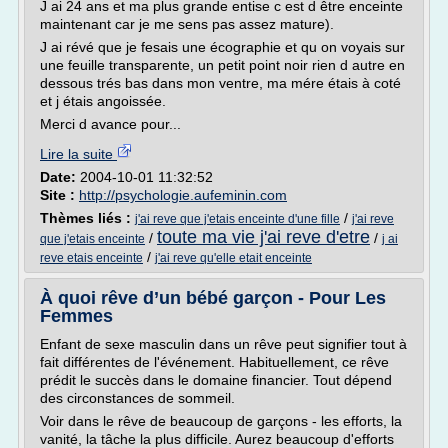
J ai 24 ans et ma plus grande entise c est d être enceinte
maintenant car je me sens pas assez mature).
J ai révé que je fesais une écographie et qu on voyais sur
une feuille transparente, un petit point noir rien d autre en
dessous trés bas dans mon ventre, ma mére étais à coté
et j étais angoissée.
Merci d avance pour...
Lire la suite
Date:
2004-10-01 11:32:52
Site :
http://psychologie.aufeminin.com
Thèmes liés :
/
j'ai reve que j'etais enceinte d'une fille
j'ai reve
toute ma vie j'ai reve d'etre
/
/
que j'etais enceinte
j ai
/
reve etais enceinte
j'ai reve qu'elle etait enceinte
À quoi rêve d’un bébé garçon - Pour Les
Femmes
Enfant de sexe masculin dans un rêve peut signifier tout à
fait différentes de l'événement. Habituellement, ce rêve
prédit le succès dans le domaine financier. Tout dépend
des circonstances de sommeil.
Voir dans le rêve de beaucoup de garçons - les efforts, la
vanité, la tâche la plus difficile. Aurez beaucoup d'efforts