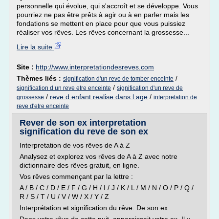
personnelle qui évolue, qui s'accroît et se développe. Vous
pourriez ne pas être prêts à agir ou à en parler mais les
fondations se mettent en place pour que vous puissiez
réaliser vos rêves. Les rêves concernant la grossesse...
Lire la suite
Site :
http://www.interpretationdesreves.com
Thèmes liés :
/
signification d'un reve de tomber enceinte
/
signification d un reve etre enceinte
signification d'un reve de
/
reve d enfant realise dans l age
/
grossesse
interpretation de
reve d'etre enceinte
Rever de son ex interpretation
signification du reve de son ex
Interpretation de vos rêves de A à Z
Analysez et explorez vos rêves de A à Z avec notre
dictionnaire des rêves gratuit, en ligne.
Vos rêves commençant par la lettre :
A / B / C / D / E / F / G / H / I / J / K / L / M / N / O / P / Q /
R / S / T / U / V / W / X / Y / Z
Interprétation et signification du rêve: De son ex