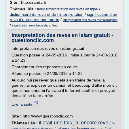
Site :
http://zanda.fr
Thèmes liés :
/
freud l'interpretation des reves en ligne
dictionnaire du reve et de l interpretation
/
signification d'un
reve d'une personne morte
/
interpretation des reves toile d'araignee
/
signification reve bebe dans l'eau
Interpretation des reves en islam gratuit -
questionclic.com
Interpretation des reves en islam gratuit
Question posée le 24-09-2016 , mise à jour le 24-09-2016
à 14:23
Chargement des réponses en cours...
Réponse postée le 24/09/2016 à 14:23
Aujourd'hui j'ai rêver que j'étais en traine de faire la
guerre j'ai exploser un camion et beaucoup d'allié mon dit
que si nos ennemi t'attrape il te feront souffrir et je voyait
des allié se faire arrête...
Lire la suite
Site :
http://www.questionclic.com
il etait une fois j'ai encore reve
Thèmes liés :
/
j'ai
/
/
j'ai reve d'un homme enceinte
j'ai
reve qu'on pouvait s'aimer tab