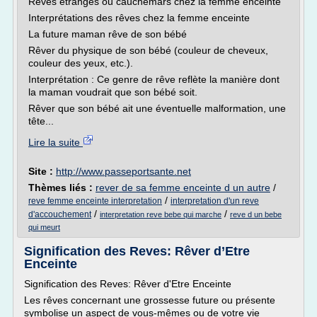
Rêves étranges ou cauchemars chez la femme enceinte
Interprétations des rêves chez la femme enceinte
La future maman rêve de son bébé
Rêver du physique de son bébé (couleur de cheveux,
couleur des yeux, etc.).
Interprétation : Ce genre de rêve reflète la manière dont
la maman voudrait que son bébé soit.
Rêver que son bébé ait une éventuelle malformation, une
tête...
Lire la suite
Site :
http://www.passeportsante.net
Thèmes liés :
rever de sa femme enceinte d un autre
/
/
reve femme enceinte interpretation
interpretation d'un reve
/
/
d'accouchement
interpretation reve bebe qui marche
reve d un bebe
qui meurt
Signification des Reves: Rêver d’Etre
Enceinte
Signification des Reves: Rêver d'Etre Enceinte
Les rêves concernant une grossesse future ou présente
symbolise un aspect de vous-mêmes ou de votre vie