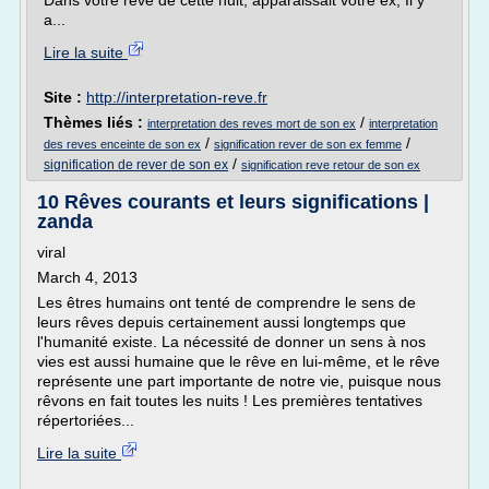
Dans votre rêve de cette nuit, apparaissait votre ex, Il y
a...
Lire la suite
Site :
http://interpretation-reve.fr
Thèmes liés :
/
interpretation des reves mort de son ex
interpretation
/
/
des reves enceinte de son ex
signification rever de son ex femme
/
signification de rever de son ex
signification reve retour de son ex
10 Rêves courants et leurs significations |
zanda
viral
March 4, 2013
Les êtres humains ont tenté de comprendre le sens de
leurs rêves depuis certainement aussi longtemps que
l'humanité existe. La nécessité de donner un sens à nos
vies est aussi humaine que le rêve en lui-même, et le rêve
représente une part importante de notre vie, puisque nous
rêvons en fait toutes les nuits ! Les premières tentatives
répertoriées...
Lire la suite