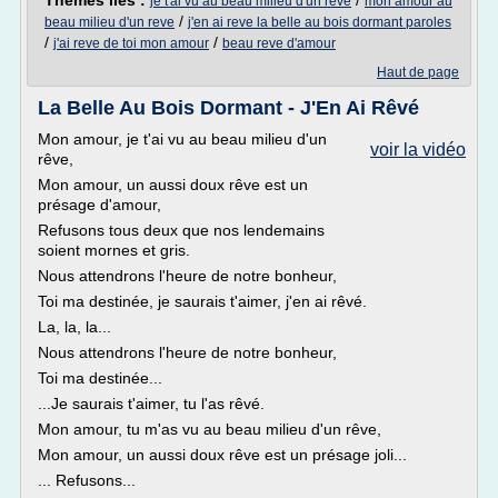
Thèmes liés :
/
je t'ai vu au beau milieu d'un reve
mon amour au
/
beau milieu d'un reve
j'en ai reve la belle au bois dormant paroles
/
/
j'ai reve de toi mon amour
beau reve d'amour
Haut de page
La Belle Au Bois Dormant - J'En Ai Rêvé
Mon amour, je t'ai vu au beau milieu d'un
voir la vidéo
rêve,
Mon amour, un aussi doux rêve est un
présage d'amour,
Refusons tous deux que nos lendemains
soient mornes et gris.
Nous attendrons l'heure de notre bonheur,
Toi ma destinée, je saurais t'aimer, j'en ai rêvé.
La, la, la...
Nous attendrons l'heure de notre bonheur,
Toi ma destinée...
...Je saurais t'aimer, tu l'as rêvé.
Mon amour, tu m'as vu au beau milieu d'un rêve,
Mon amour, un aussi doux rêve est un présage joli...
... Refusons...