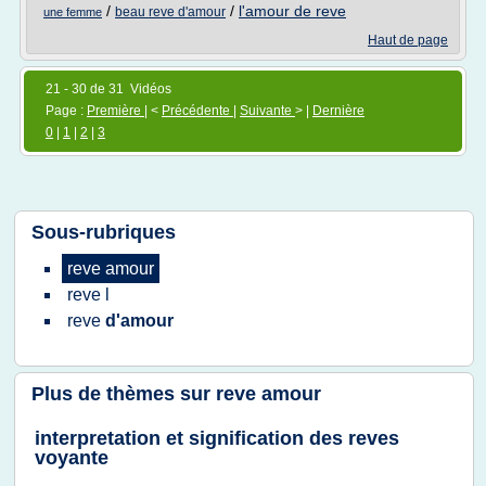
/
/
l'amour de reve
beau reve d'amour
une femme
Haut de page
21 - 30 de 31 Vidéos
Page :
Première
| <
Précédente
|
Suivante
> |
Dernière
0
|
1
|
2
|
3
Sous-rubriques
reve amour
reve
l
reve
d'amour
Plus de thèmes sur
reve amour
interpretation et signification des reves
voyante