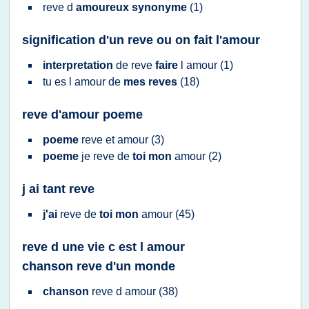
reve
d
amoureux synonyme
(1)
signification d'un reve ou on fait l'amour
interpretation
de
reve
faire
l
amour
(1)
tu es l
amour
de
mes reves
(18)
reve d'amour poeme
poeme
reve
et
amour
(3)
poeme
je
reve
de
toi mon
amour
(2)
j ai tant reve
j'ai
reve
de
toi mon
amour
(45)
reve d une vie c est l amour
chanson reve d'un monde
chanson
reve
d
amour
(38)