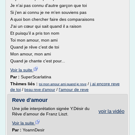
Je n'ai pas connu d'autre garçon que toi
Si j'en ai connu je ne m'en souviens pas
A quoi bon chercher faire des comparaisons
J'ai un cœur qui sait quand il a raison
Et puisqu'il a pris ton nom
Toi mon amour, mon ami
Quand je rêve c'est de toi
Mon amour, mon ami
Quand je chante c'est pour...
Voir la suite
Par :
SuperScarlatina
Thèmes liés :
/
j ai encore reve
toi mon amour ami quand je reve
de toi
/
/
l'amour de reve
beau reve d'amour
Reve d'amour
Une jolie interprétation signée Y.Désir du
voir la vidéo
Rêve d'amour de Franz Liszt.
Voir la suite
Par :
YoannDesir