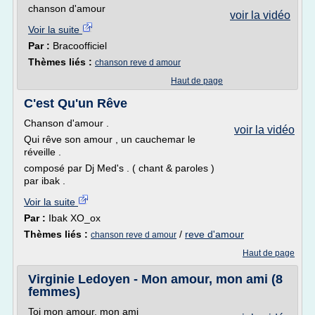
chanson d'amour
voir la vidéo
Voir la suite
Par :
Bracoofficiel
Thèmes liés :
chanson reve d amour
Haut de page
C'est Qu'un Rêve
Chanson d'amour .
voir la vidéo
Qui rêve son amour , un cauchemar le
réveille .
composé par Dj Med's . ( chant & paroles )
par ibak .
Voir la suite
Par :
Ibak XO_ox
Thèmes liés :
/
reve d'amour
chanson reve d amour
Haut de page
Virginie Ledoyen - Mon amour, mon ami (8
femmes)
Toi mon amour, mon ami