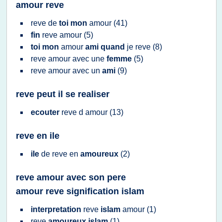
amour reve
reve
de
toi mon
amour
(41)
fin
reve amour
(5)
toi mon
amour
ami quand
je
reve
(8)
reve amour
avec une
femme
(5)
reve amour
avec un
ami
(9)
reve peut il se realiser
ecouter
reve
d
amour
(13)
reve en ile
ile
de
reve
en
amoureux
(2)
reve amour avec son pere
amour reve signification islam
interpretation
reve
islam
amour
(1)
reve
amoureux islam
(1)