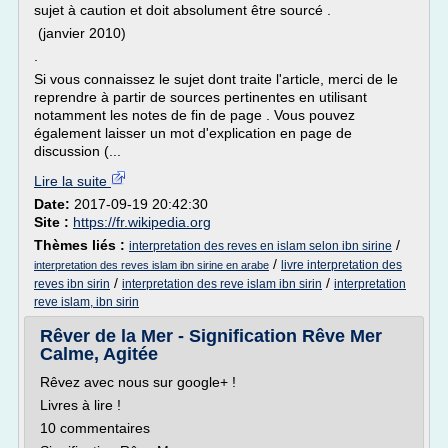
sujet à caution et doit absolument être sourcé .
(janvier 2010)
.
Si vous connaissez le sujet dont traite l'article, merci de le
reprendre à partir de sources pertinentes en utilisant
notamment les notes de fin de page . Vous pouvez
également laisser un mot d'explication en page de
discussion (...
Lire la suite
Date:
2017-09-19 20:42:30
Site :
https://fr.wikipedia.org
Thèmes liés :
/
interpretation des reves en islam selon ibn sirine
/
livre interpretation des
interpretation des reves islam ibn sirine en arabe
/
/
reves ibn sirin
interpretation des reve islam ibn sirin
interpretation
reve islam, ibn sirin
Rêver de la Mer - Signification Rêve Mer
Calme, Agitée
Rêvez avec nous sur google+ !
Livres à lire !
10 commentaires