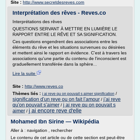
Site :
http://www.secretdesreves.com
Interprétation des rêves - Reves.co
Interprétations des rêves
QUESTIONS SERVANT À METTRE EN LUMIÈRE LE
RAPPORT ENTRE LE RÊVE ET SA SIGNIFICATION.
Ces questions engendrent des associations entre les
éléments du rêve et les situations survenues ou désirées
et mettent ainsi le rapport en évidence. C'est à travers les
associations qu'une partie du contenu de l'inconscient est
graduellement transférée dans la sphère...
Lire la suite
Site :
http://www.reves.co
Thèmes liés :
/
j ai reve qu on pouvait s aimer signification
signification d'un reve ou on fait l'amour
j'ai reve
/
qu'on pouvait s'aimer
j ai reve qu on pouvait s
/
j ai encore reve d'elle
aimer
/
Mohamed Ibn Sirine — Wikipédia
Aller à : navigation , rechercher
Le contenu de cet article ou de cette section est peut-être