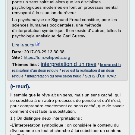
porte un sens spirituel alors que les disciplines
psychologiques modernes en font un processus mental
renvoyant à la situation du rêveur.
La psychanalyse de Sigmund Freud constitue, pour les
sciences humaines occidentales, une méthode
d'interprétation symbolique. Il en existe d' autres, telles la
psychologie analytique de Carl Gustav...
Lire la suite
Date:
2017-03-29 13:30:38
Site :
https://fr.m.wikipedia.org
interpretation d un reve
Thèmes liés :
/
le reve est la
/
realisation d'un desir refoule
reve est la realisation d un desir
sens d'un reve
/
/
refoule
interpretation du reve selon freud
(Freud).
Il semble que le rêve ait un sens, mais un sens caché, qui
se substitue à un autre processus de pensée et qu'il n'est,
pour comprendre exactement ce sens caché, que de savoir
comment c'est faite la substitution.
1 ) On distingue deux interprétations :
-L'interprétation symbolique : on considère le contenu du
rêve comme un tout et cherche à lui substituer un contenu