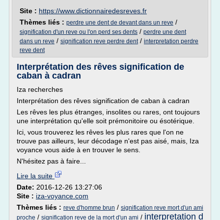
Site :
https://www.dictionnairedesreves.fr
Thèmes liés :
/
perdre une dent de devant dans un reve
/
signification d'un reve ou l'on perd ses dents
perdre une dent
/
/
dans un reve
signification reve perdre dent
interpretation perdre
reve dent
Interprétation des rêves signification de
caban à cadran
Iza recherches
Interprétation des rêves signification de caban à cadran
Les rêves les plus étranges, insolites ou rares, ont toujours
une interprétation qu'elle soit prémonitoire ou ésotérique.
Ici, vous trouverez les rêves les plus rares que l'on ne
trouve pas ailleurs, leur décodage n'est pas aisé, mais, Iza
voyance vous aide à en trouver le sens.
N'hésitez pas à faire...
Lire la suite
Date:
2016-12-26 13:27:06
Site :
iza-voyance.com
Thèmes liés :
/
reve d'homme brun
signification reve mort d'un ami
interpretation d
/
/
proche
signification reve de la mort d'un ami