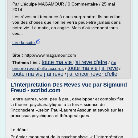
Par L'équipe MAGAMOUR / 0 Commentaire / 25 mai
2014
Les rêves ont tendance à nous surprendre. Ils nous font
voir des choses que l'on ne verra peut-être jamais dans
notre vie. Le matin, on cogite. Mais d'où viennent tous
ces...
Lire la suite
Site :
http://www.magamour.com
toute ma vie j'ai reve d'etre
Thèmes liés :
/
j'ai
toute ma vie j'ai reve
encore reve d'elle accords
/
/
toute ma vie j ai reve
j'ai encor rever d'elle
/
L'Interpretation Des Reves vue par Sigmund
Freud - scribd.com
, entre autres, vont, peu à peu, développer et complexifier
la théorie psychanalytique, à la fois « science de
l'inconscient »,selon Paul-Laurent Assoun et savoir sur les
processus psychiques et thérapeutiques.
Le début
Pr émier monument de la psychanalyse, « L'interprétation