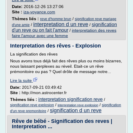
Date:
2016-12-26 13:27:06
Site :
iza-voyance.com
Thèmes liés :
/
reve d'homme brun
signification reve mariage
interpretation d un reve
signification
/
/
d'une amie
d'un reve ou on fait l'amour
/
interpretation des reves
faire l'amour avec une femme
Interpretation des rêves - Explosion
La signification des rêves
Nous avons tous déjà fait des rêves plus ou moins bizarres,
nous laissant perplexes au réveil. Etait-ce un rêve
prémonitoire ou pas ? Quel drôle de message notre...
Lire la suite
Date:
2017-09-21 03:49:42
Site :
http://mon.astrocenter.fr
interpretation signification reve
Thèmes liés :
/
/
/
signification reve explosion
signification
interpretation reve explosion
signification d un reve
/
d'un reve premonitoire
Rêve de bébé - Signification des reves |
Interpretation ...