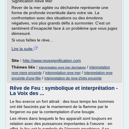
Signification Rêve Mer
Rever de la mer agitée ou déchainée représente une
forme de profonde incertitude dans votre vie. La
confrontation avec des situations ou des émotions
négatives, vos plus grands défis à surmonter. C'est un
sentiment d'incapacité face à un problème que vous jugez
démesuré.
Si vous faîtes le rêve...
Lire la suite
Site :
http://www.revesignification.com
Thèmes liés :
/
interpretation
interpretation reve mer dechainee
/
/
reve mere enceinte
interpretation reve mer
interpretation reve
/
enceinte d'une fille
interpretation de reve d'etre enceinte
Rêve de Feu : symbolique et interprétation -
La Voix des ...
Le feu exerce un fort attrait : des tous temps les hommes
ont été fascinés par le maniement de la flamme par le
forgeron ou par la contemplation d'une bougie.
Les rêves dans lesquels le feu apparaît sont toujours en
relation avec des puissances importantes à l'oeuvre : en
effet, le feu est le symbole de l'énergie psychique, il se