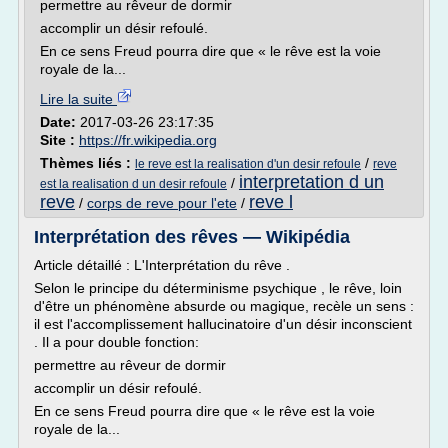
permettre au rêveur de dormir
accomplir un désir refoulé.
En ce sens Freud pourra dire que « le rêve est la voie
royale de la...
Lire la suite
Date:
2017-03-26 23:17:35
Site :
https://fr.wikipedia.org
Thèmes liés :
/
le reve est la realisation d'un desir refoule
reve
interpretation d un
/
est la realisation d un desir refoule
reve
reve l
/
corps de reve pour l'ete
/
Interprétation des rêves — Wikipédia
Article détaillé : L'Interprétation du rêve .
Selon le principe du déterminisme psychique , le rêve, loin
d'être un phénomène absurde ou magique, recèle un sens :
il est l'accomplissement hallucinatoire d'un désir inconscient
. Il a pour double fonction:
permettre au rêveur de dormir
accomplir un désir refoulé.
En ce sens Freud pourra dire que « le rêve est la voie
royale de la...