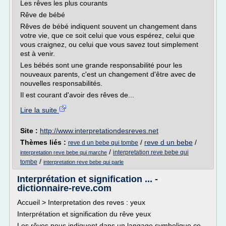
Les rêves les plus courants
Rêve de bébé
Rêves de bébé indiquent souvent un changement dans
votre vie, que ce soit celui que vous espérez, celui que
vous craignez, ou celui que vous savez tout simplement
est à venir.
Les bébés sont une grande responsabilité pour les
nouveaux parents, c'est un changement d'être avec de
nouvelles responsabilités.
Il est courant d'avoir des rêves de...
Lire la suite
Site :
http://www.interpretationdesreves.net
Thèmes liés :
/
reve d un bebe
/
reve d un bebe qui tombe
/
interpretation reve bebe qui
interpretation reve bebe qui marche
/
tombe
interpretation reve bebe qui parle
Interprétation et signification ... -
dictionnaire-reve.com
Accueil > Interpretation des reves : yeux
Interprétation et signification du rêve yeux
Les rêves nous indiquent dans un langage symbolique ce