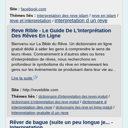
Site :
facebook.com
Thèmes liés :
interpretation des reve islam
/
reve en islam
/
interpretation d un reve
reve et interpretation
/
Reve Rible - Le Guide De L'Interprétation
Des Rêves En Ligne
Bienvenu sur La Bible du Rêve. Un dictionnaire en ligne
gratuit dédié à aider les gens à comprendre le sens de
leurs rêves. Contrairement à d’autres sites ou livres
d’interprétation de rêves, nous recherchons en
profondeur le symbolisme du rêve en interviewant les
gens sur les évènements se produisant dans leur vie au...
Lire la suite
Site :
http://revebible.com
Thèmes liés :
/
dictionnaire d'interpretation des reves gratuit
/
dictionnaire d
dictionnaire d interpretation des reve gratuit
interpretation des reve
/
/
dictionnaire des reve en ligne gratuit
interpretation gratuite d un reve
Rêver de bague (suite un peu longue je... -
Interpretation ...