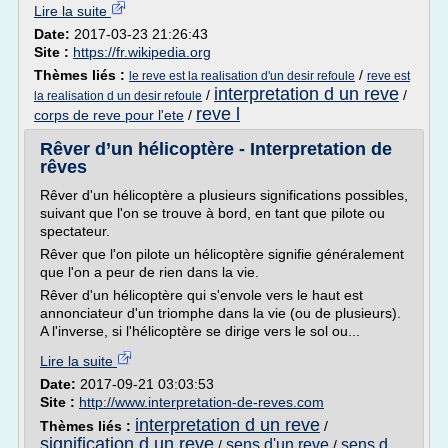
Lire la suite
Date:
2017-03-23 21:26:43
Site :
https://fr.wikipedia.org
Thèmes liés :
/
le reve est la realisation d'un desir refoule
reve est
interpretation d un reve
/
/
la realisation d un desir refoule
reve l
corps de reve pour l'ete
/
Rêver d’un hélicoptère - Interpretation de
rêves
Rêver d'un hélicoptère a plusieurs significations possibles,
suivant que l'on se trouve à bord, en tant que pilote ou
spectateur.
Rêver que l'on pilote un hélicoptère signifie généralement
que l'on a peur de rien dans la vie.
Rêver d'un hélicoptère qui s'envole vers le haut est
annonciateur d'un triomphe dans la vie (ou de plusieurs).
A l'inverse, si l'hélicoptère se dirige vers le sol ou...
Lire la suite
Date:
2017-09-21 03:03:53
Site :
http://www.interpretation-de-reves.com
interpretation d un reve
Thèmes liés :
/
signification d un reve
sens d'un reve
sens d
/
/