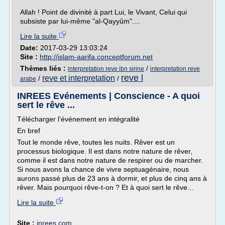
Allah ! Point de divinité à part Lui, le Vivant, Celui qui
subsiste par lui-même "al-Qayyûm"....
Lire la suite
Date:
2017-03-29 13:03:24
Site :
http://islam-aarifa.conceptforum.net
Thèmes liés :
/
interpretation reve ibn sirine
interpretation reve
reve l
reve et interpretation
/
/
arabe
INREES Evénements | Conscience - A quoi
sert le rêve ...
Télécharger l'événement en intégralité
En bref
Tout le monde rêve, toutes les nuits. Rêver est un
processus biologique. Il est dans notre nature de rêver,
comme il est dans notre nature de respirer ou de marcher.
Si nous avons la chance de vivre septuagénaire, nous
aurons passé plus de 23 ans à dormir, et plus de cinq ans à
rêver. Mais pourquoi rêve-t-on ? Et à quoi sert le rêve...
Lire la suite
Site :
inrees.com