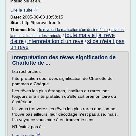
intelligible et en...
Lire la suite
Date:
2005-06-03 19:58:15
Site :
http://tpereve.free.fr
Thèmes liés :
/
le reve est la realisation d'un desir refoule
reve est
toute ma vie j'ai reve
/
la realisation d un desir refoule
d'etre
interpretation d un reve
si ce n'etait pas
/
/
un reve
Interprétation des rêves signification de
Charlotte de ...
Iza recherches
Interprétation des rêves signification de Charlotte de
pommes à Chèque
Les rêves les plus étranges, insolites ou rares, ont
toujours une interprétation qu'elle soit prémonitoire ou
ésotérique.
Ici, vous trouverez les rêves les plus rares que l'on ne
trouve pas ailleurs, leur décodage n'est pas aisé, mais,
Iza voyance vous aide à en trouver le sens.
N'hésitez pas à...
Lire la suite