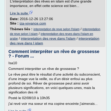
L'interprétation des rêves en islam est d'une grande
importance, en effet cette science est bien...
Lire la suite
Date:
2016-12-26 13:27:06
Site :
iza-voyance.com
Thèmes liés :
/
interpretation de reve selon l'islam
interpretation
/
de reve selon l islam
interpretation des reves dans l'islam en
/
interpretation des reve dans l'islam
/
interpretation
arabe
des reve dans l islam
Comment interpréter un rêve de grossesse
? - Forum ...
Isa10
Comment interpréter un rêve de grossesse ?
Le rêve peut être le résultat d'une activité du subconscient,
d'une image vue la veille, ou d'un désir enfoui au plus
profond de soi. Rêver de grossesse peut ainsi avoir
plusieurs significations, en voici quelques-unes, mais la
signification des rê
Posté le 02/08/10 à 10h35
j'ai revé voir ma soeur et ma copine enceinte j'aimerais...