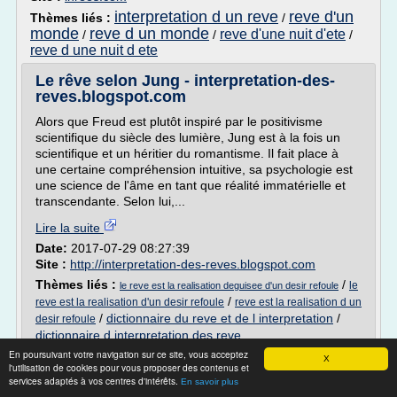
interpretation d un reve
reve d'un
Thèmes liés :
/
monde
reve d un monde
reve d'une nuit d'ete
/
/
/
reve d une nuit d ete
Le rêve selon Jung - interpretation-des-
reves.blogspot.com
Alors que Freud est plutôt inspiré par le positivisme
scientifique du siècle des lumière, Jung est à la fois un
scientifique et un héritier du romantisme. Il fait place à
une certaine compréhension intuitive, sa psychologie est
une science de l'âme en tant que réalité immatérielle et
transcendante. Selon lui,...
Lire la suite
Date:
2017-07-29 08:27:39
Site :
http://interpretation-des-reves.blogspot.com
Thèmes liés :
/
le
le reve est la realisation deguisee d'un desir refoule
/
reve est la realisation d'un desir refoule
reve est la realisation d un
/
dictionnaire du reve et de l interpretation
/
desir refoule
dictionnaire d interpretation des reve
En poursuivant votre navigation sur ce site, vous acceptez
X
Freud et l'addiction de la cocaine -
l'utilisation de cookies pour vous proposer des contenus et
Questions courantes ...
services adaptés à vos centres d'intérêts.
En savoir plus