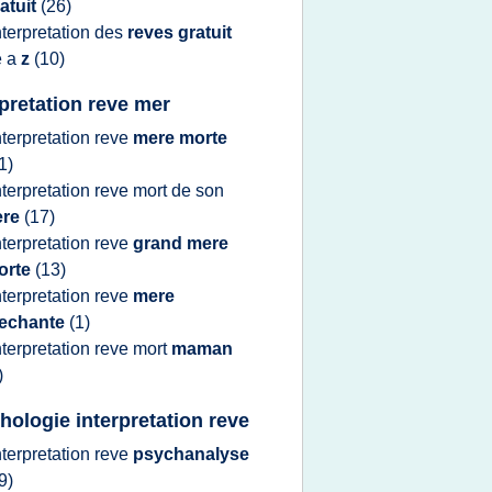
atuit
(26)
nterpretation
des
reves gratuit
e a
z
(10)
rpretation reve mer
nterpretation reve
mere morte
1)
nterpretation reve
mort de son
ere
(17)
nterpretation reve
grand mere
orte
(13)
nterpretation reve
mere
echante
(1)
nterpretation reve
mort
maman
)
hologie interpretation reve
nterpretation reve
psychanalyse
9)