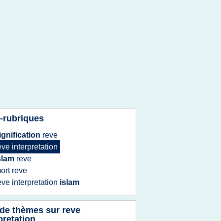
-rubriques
ignification
reve
eve interpretation
slam
reve
ort
reve
eve interpretation
islam
 de thèmes sur
reve
pretation