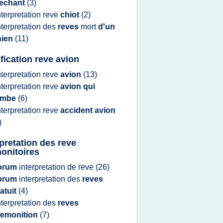
echant
(3)
nterpretation reve
chiot
(2)
nterpretation
des
reves
mort
d'un
hien
(11)
ification reve avion
nterpretation reve
avion
(13)
nterpretation reve
avion qui
ombe
(6)
nterpretation reve
accident avion
)
rpretation des reve
onitoires
orum
interpretation
de
reve
(26)
orum
interpretation
des
reves
atuit
(4)
nterpretation
des
reves
remonition
(7)