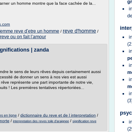
gr
arner un homme montre que la face cachée de la...
i
d
es.com
inte
reve d'homme
femme reve d'etre un homme
/
/
 reve ou on fait l'amour
i
(2
gnifications | zanda
i
p
i
ndre le sens de leurs rêves depuis certainement aussi
m
cessité de donner un sens à nos vies est aussi
i
 rêve représente une part importante de notre vie,
m
uits ! Les premières tentatives répertoriées...
i
(3
psyc
/
dictionnaire du reve et de l interpretation
/
ves en ligne
 morte
/
/
interpretation des reves toile d'araignee
signification reve
i
(2