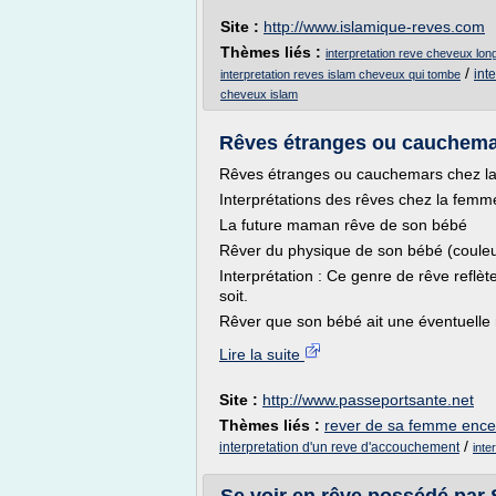
Site :
http://www.islamique-reves.com
Thèmes liés :
interpretation reve cheveux lon
/
int
interpretation reves islam cheveux qui tombe
cheveux islam
Rêves étranges ou cauchemar
Rêves étranges ou cauchemars chez l
Interprétations des rêves chez la femm
La future maman rêve de son bébé
Rêver du physique de son bébé (couleu
Interprétation : Ce genre de rêve refl
soit.
Rêver que son bébé ait une éventuelle 
Lire la suite
Site :
http://www.passeportsante.net
Thèmes liés :
rever de sa femme encei
/
interpretation d'un reve d'accouchement
inte