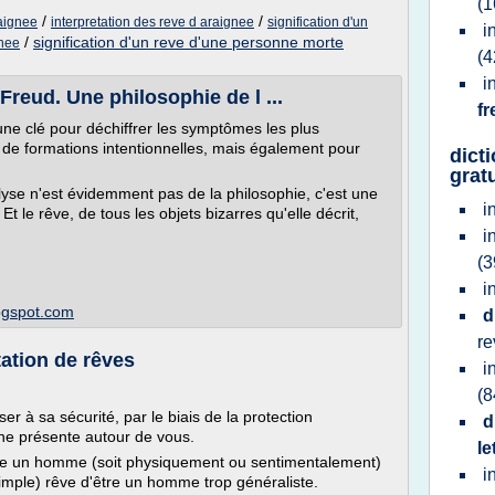
(1
/
/
raignee
interpretation des reve d araignee
signification d'un
i
/
signification d'un reve d'une personne morte
gnee
(4
i
Freud. Une philosophie de l ...
f
 une clé pour déchiffrer les symptômes les plus
e formations intentionnelles, mais également pour
dict
gratu
lyse n'est évidemment pas de la philosophie, c'est une
i
t le rêve, de tous les objets bizarres qu'elle décrit,
i
(3
i
logspot.com
d
r
ation de rêves
i
(8
r à sa sécurité, par le biais de la protection
d
line présente autour de vous.
le
re un homme (soit physiquement ou sentimentalement)
i
(simple) rêve d'être un homme trop généraliste.