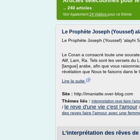
Articles sélectionnés pour le
240 articles
→
Voir également
24 Vidéos
pour ce thème
Le Prophète Joseph (Youssef) a
Le Prophète Joseph (Youssef) 'alayhi 
Le Coran a consacré toute une sourate à 
Alif, Lam, Ra. Tels sont les versets du 
[langue] arabe, afin que vous raisonniez
révélation que Nous te faisons dans le 
Lire la suite
Site :
http://imaniatte.over-blog.com
Thèmes liés :
interpretation reve faire l'a
le reve d'une vie c'est l'amour
/
des reves faire l'amour avec une femm
L’interprétation des rêves de