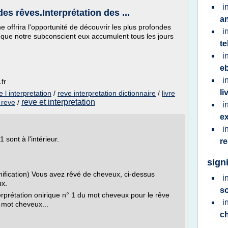
i
es rêves.Interprétation des ...
a
e offrira l'opportunité de découvrir les plus profondes
i
ns que notre subconscient eux accumulent tous les jours
t
i
e
i
fr
li
 l interpretation
/
reve interpretation dictionnaire
/
livre
reve et interpretation
 reve
/
i
e
i
 sont à l'intérieur.
r
sign
nification) Vous avez rêvé de cheveux, ci-dessus
i
ux.
s
terprétation onirique n° 1 du mot cheveux pour le rêve
i
 mot cheveux...
c