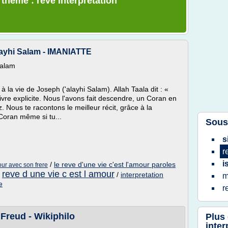
 thème : reve interpretation
layhi Salam - IMANIATTE
Salam
la vie de Joseph ('alayhi Salam). Allah Taala dit : «
Livre explicite. Nous l'avons fait descendre, un Coran en
. Nous te racontons le meilleur récit, grâce à la
Coran même si tu...
Sous
s
r
i
/
le reve d'une vie c'est l'amour paroles
mour avec son frere
reve d une vie c est l amour
/
/
interpretation
m
e
r
 Freud - Wikiphilo
Plus
inter