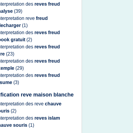
nterpretation
des
reves freud
nalyse
(39)
nterpretation reve
freud
elecharger
(1)
nterpretation
des
reves freud
book gratuit
(2)
nterpretation
des
reves freud
vre
(23)
nterpretation
des
reves freud
xemple
(29)
nterpretation
des
reves freud
esume
(3)
ification reve maison blanche
nterpretation
des
reve
chauve
ouris
(2)
nterpretation
des
reves islam
hauve souris
(1)