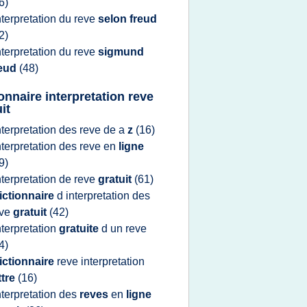
6)
nterpretation
du
reve
selon freud
2)
nterpretation
du
reve
sigmund
reud
(48)
ionnaire interpretation reve
it
nterpretation
des
reve
de a
z
(16)
nterpretation
des
reve
en
ligne
9)
nterpretation
de
reve
gratuit
(61)
ictionnaire
d
interpretation
des
eve
gratuit
(42)
nterpretation
gratuite
d un
reve
4)
ictionnaire
reve interpretation
ttre
(16)
nterpretation
des
reves
en
ligne