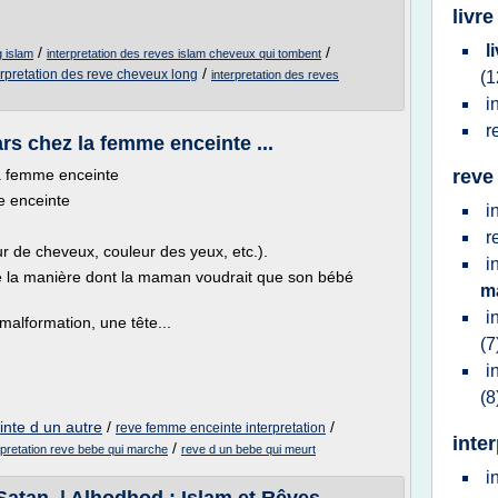
livre
l
/
/
g islam
interpretation des reves islam cheveux qui tombent
/
erpretation des reve cheveux long
interpretation des reves
(1
i
r
s chez la femme enceinte ...
a femme enceinte
reve
e enceinte
i
r
r de cheveux, couleur des yeux, etc.).
i
ète la manière dont la maman voudrait que son bébé
m
i
malformation, une tête...
(7
i
(8
nte d un autre
/
/
reve femme enceinte interpretation
inte
/
rpretation reve bebe qui marche
reve d un bebe qui meurt
i