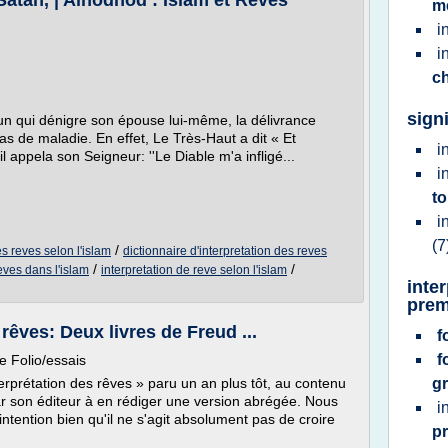
Satan, | Alhodhod : Islam et Rêves
m
i
i
c
sign
'un qui dénigre son épouse lui-même, la délivrance
as de maladie. En effet, Le Très-Haut a dit « Et
i
il appela son Seigneur: ''Le Diable m'a infligé...
i
t
i
(7
/
es reves selon l'islam
dictionnaire d'interpretation des reves
/
/
eves dans l'islam
interpretation de reve selon l'islam
inte
prem
rêves: Deux livres de Freud ...
f
f
 Folio/essais
terprétation des rêves » paru un an plus tôt, au contenu
gr
ar son éditeur à en rédiger une version abrégée. Nous
i
ntention bien qu'il ne s'agit absolument pas de croire
p