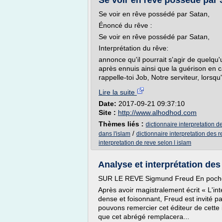
Se voir en rêve possédé par 
Se voir en rêve possédé par Satan,
Énoncé du rêve :
Se voir en rêve possédé par Satan,
Interprétation du rêve:
annonce qu'il pourrait s'agir de quelqu
après ennuis ainsi que la guérison en c
rappelle-toi Job, Notre serviteur, lorsqu'
Lire la suite
Date:
2017-09-21 09:37:10
Site :
http://www.alhodhod.com
Thèmes liés :
dictionnaire interpretation d
/
dans l'islam
dictionnaire interpretation des r
interpretation de reve selon l islam
Analyse et interprétation des 
SUR LE REVE Sigmund Freud En poche
Après avoir magistralement écrit « L'in
dense et foisonnant, Freud est invité p
pouvons remercier cet éditeur de cette i
que cet abrégé remplacera...