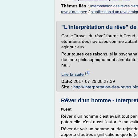
Thèmes liés :
interpretation des reves d'a
/
reve d'araignee
signification d un reve arai
"L'interprétation du rêve" de 
Car le "travail du rêve" fournit à Freud
étonnants des névroses comme autant d
agir sur eux.
Pour toutes ces raisons, si la psychana
doctrine philosophiquement stimulante. E
ne...
Lire la suite
Date:
2017-07-29 08:27:39
Site :
http://interpretation-des-reves.b
Rêver d’un homme - Interpret
tweet
Rêver d'un homme c'est avant tout pense
paternelle, c'est aussi l'autorité mascu
Rêver de voir un homme ou de rejoind
apporte d'autres significations que le 