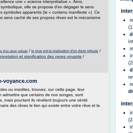
llence une « science interprétative ». Ainsi,
symbolique, elle se propose d'en dégager le sens
inte
les symboles apparents (le « contenu manifeste »). Ce
le sens caché de ses propres rêves est le mécanisme
r
(1
d
in
r
/
/
le reve est la realisation d'un desir refoule
ee d'un desir refoule
i
erpretation et signification des reves voyante
/
(2
d
r
lee-voyance.com
r
les ou insolites, trouvez, sur cette page, leur
di
bien admettre que certains de nos songes, sont
 mais pourtant ils révèlent toujours une vérité
inte
ire des rêves le lien qui existe entre votre rêve et la
i
(2
i