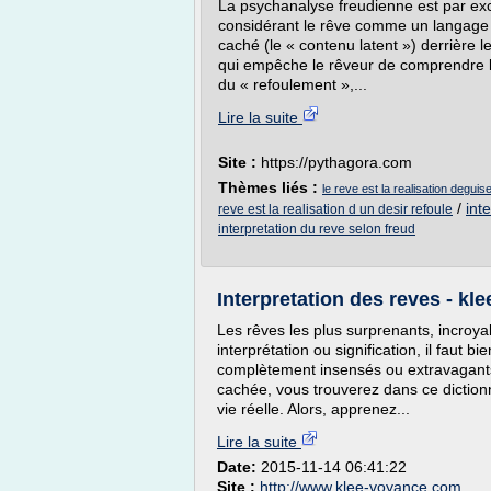
La psychanalyse freudienne est par exce
considérant le rêve comme un langage 
caché (le « contenu latent ») derrière 
qui empêche le rêveur de comprendre 
du « refoulement »,...
Lire la suite
Site :
https://pythagora.com
Thèmes liés :
le reve est la realisation deguis
/
int
reve est la realisation d un desir refoule
interpretation du reve selon freud
Interpretation des reves - k
Les rêves les plus surprenants, incroyab
interprétation ou signification, il faut 
complètement insensés ou extravagants,
cachée, vous trouverez dans ce dictionna
vie réelle. Alors, apprenez...
Lire la suite
Date:
2015-11-14 06:41:22
Site :
http://www.klee-voyance.com