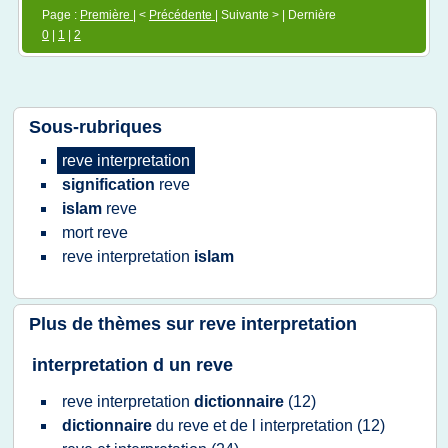
Page :
Première
| <
Précédente
| Suivante > | Dernière
0
|
1
|
2
Sous-rubriques
reve interpretation
signification
reve
islam
reve
mort
reve
reve interpretation
islam
Plus de thèmes sur
reve interpretation
interpretation d un reve
reve interpretation
dictionnaire
(12)
dictionnaire
du
reve
et de l
interpretation
(12)